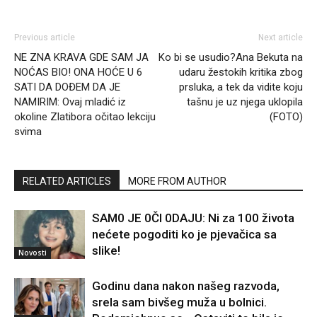
Previous article
Next article
NE ZNA KRAVA GDE SAM JA
Ko bi se usudio?Ana Bekuta na
NOĆAS BIO! ONA HOĆE U 6
udaru žestokih kritika zbog
SATI DA DOĐEM DA JE
prsluka, a tek da vidite koju
NAMIRIM: Ovaj mladić iz
tašnu je uz njega uklopila
okoline Zlatibora očitao lekciju
(FOTO)
svima
RELATED ARTICLES
MORE FROM AUTHOR
SAM0 JE 0Čl 0DAJU: Ni za 100 života
nećete pogoditi ko je pjevačica sa
slike!
Novosti
Godinu dana nakon našeg razvoda,
srela sam bivšeg muža u bolnici.