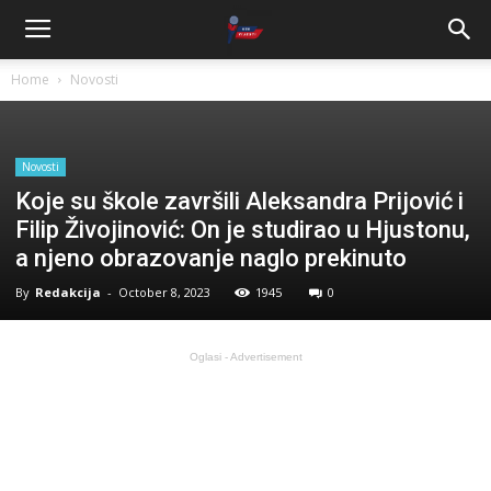
Home
Novosti
Novosti
Koje su škole završili Aleksandra Prijović i
Filip Živojinović: On je studirao u Hjustonu,
a njeno obrazovanje naglo prekinuto
By
Redakcija
-
October 8, 2023
1945
0
Oglasi - Advertisement