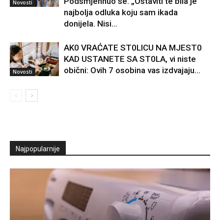
Podsmjehnuo se. „Ostaviti te bila je
Novosti
najbolja odluka koju sam ikada
donijela. Nisi...
AK0 VRAĆATE ST0LlCU NA MJEST0
KAD USTANETE SA ST0LA, vi niste
obični: Ovih 7 osobina vas izdvajaju…
Novosti
Najpopularnije