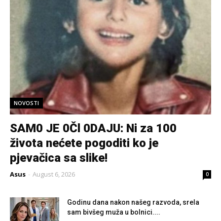
NOVOSTI
SAM0 JE 0Čl 0DAJU: Ni za 100
života nećete pogoditi ko je
pjevačica sa slike!
Asus
-
August 6, 2026
0
Godinu dana nakon našeg razvoda, srela
sam bivšeg muža u bolnici....