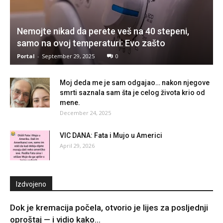
Nemojte nikad da perete veš na 40 stepeni,
samo na ovoj temperaturi: Evo zašto
Portal
-
September 29, 2025
0
Moj deda me je sam odgajao… nakon njegove
smrti saznala sam šta je celog života krio od
mene.
December 24, 2025
VIC DANA: Fata i Mujo u Americi
April 29, 2026
Izdvojeno
Dok je kremacija počela, otvorio je lijes za posljednji
oproštaj — i vidio kako...