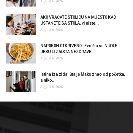
August 6, 2026
AK0 VRAĆATE ST0LlCU NA MJEST0 KAD
USTANETE SA ST0LA, vi niste...
August 6, 2026
NAP0K0N 0TKRlVEN0- Evo šta su NUDLE…
JESU Ll ZAlSTA NEZDRAVE…
August 6, 2026
Istina iza zida: Šta je Maks znao od početka,
a niko...
August 6, 2026