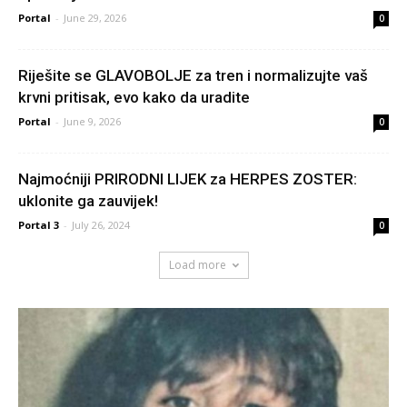
Portal
-
June 29, 2026
0
Riješite se GLAVOBOLJE za tren i normalizujte vaš
krvni pritisak, evo kako da uradite
Portal
-
June 9, 2026
0
Najmoćniji PRIRODNI LIJEK za HERPES ZOSTER:
uklonite ga zauvijek!
Portal 3
-
July 26, 2024
0
Load more