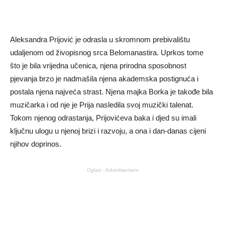
Aleksandra Prijović je odrasla u skromnom prebivalištu
udaljenom od živopisnog srca Belomanastira. Uprkos tome
što je bila vrijedna učenica, njena prirodna sposobnost
pjevanja brzo je nadmašila njena akademska postignuća i
postala njena najveća strast. Njena majka Borka je takođe bila
muzičarka i od nje je Prija nasledila svoj muzički talenat.
Tokom njenog odrastanja, Prijovićeva baka i djed su imali
ključnu ulogu u njenoj brizi i razvoju, a ona i dan-danas cijeni
njihov doprinos.
Oglasi - Advertisement