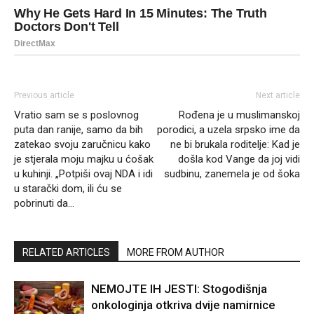
Previous article
Next article
Vratio sam se s poslovnog
Rođena je u muslimanskoj
puta dan ranije, samo da bih
porodici, a uzela srpsko ime da
zatekao svoju zaručnicu kako
ne bi brukala roditelje: Kad je
je stjerala moju majku u ćošak
došla kod Vange da joj vidi
u kuhinji. „Potpiši ovaj NDA i idi
sudbinu, zanemela je od šoka
u starački dom, ili ću se
pobrinuti da…
RELATED ARTICLES
MORE FROM AUTHOR
NEMOJTE IH JESTI: Stogodišnja
onkologinja otkriva dvije namirnice