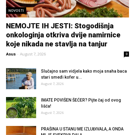
NOVOSTI
NEMOJTE IH JESTI: Stogodišnja
onkologinja otkriva dvije namirnice
koje nikada ne stavlja na tanjur
Asus
-
August 7, 2026
0
Slučajno sam vidjela kako moja snaha baca
stari smeđi kofer u...
August 7, 2026
IMATE POVIŠEN ŠEĆER? Pijte čaj od ovog
lišća!
August 7, 2026
PRAŠINA U STANU ME IZLUĐIVALA, A ONDA