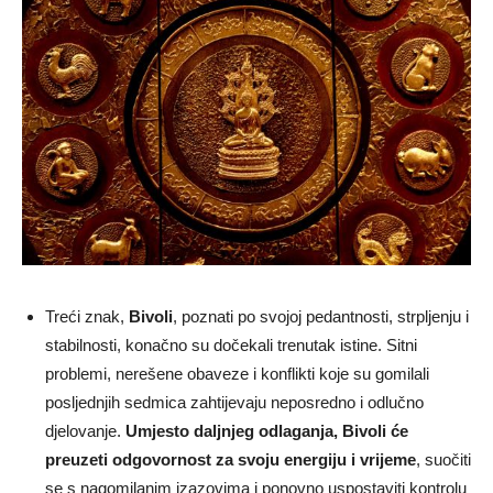
Treći znak,
Bivoli
, poznati po svojoj pedantnosti, strpljenju i
stabilnosti, konačno su dočekali trenutak istine. Sitni
problemi, nerešene obaveze i konflikti koje su gomilali
posljednjih sedmica zahtijevaju neposredno i odlučno
djelovanje.
Umjesto daljnjeg odlaganja, Bivoli će
preuzeti odgovornost za svoju energiju i vrijeme
, suočiti
se s nagomilanim izazovima i ponovno uspostaviti kontrolu