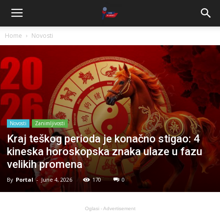
Home
Novosti
Novosti
Zanimljivosti
Kraj teškog perioda je konačno stigao: 4
kineska horoskopska znaka ulaze u fazu
velikih promena
By
Portal
-
June 4, 2026
170
0
Oglasi - Advertisement