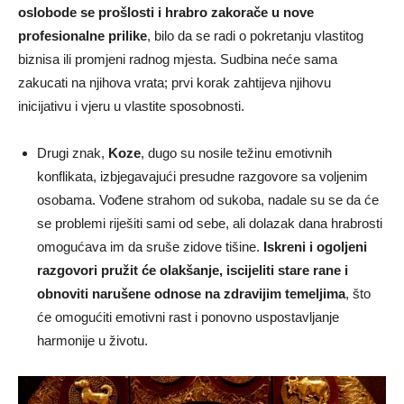
oslobode se prošlosti i hrabro zakorače u nove
profesionalne prilike
, bilo da se radi o pokretanju vlastitog
biznisa ili promjeni radnog mjesta. Sudbina neće sama
zakucati na njihova vrata; prvi korak zahtijeva njihovu
inicijativu i vjeru u vlastite sposobnosti.
Drugi znak,
Koze
, dugo su nosile težinu emotivnih
konflikata, izbjegavajući presudne razgovore sa voljenim
osobama. Vođene strahom od sukoba, nadale su se da će
se problemi riješiti sami od sebe, ali dolazak dana hrabrosti
omogućava im da sruše zidove tišine.
Iskreni i ogoljeni
razgovori pružit će olakšanje, iscijeliti stare rane i
obnoviti narušene odnose na zdravijim temeljima
, što
će omogućiti emotivni rast i ponovno uspostavljanje
harmonije u životu.