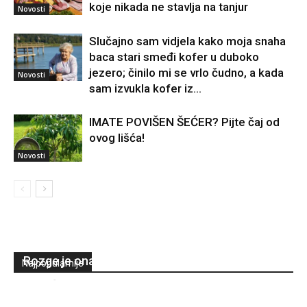
koje nikada ne stavlja na tanjur
Novosti
Slučajno sam vidjela kako moja snaha
baca stari smeđi kofer u duboko
jezero; činilo mi se vrlo čudno, a kada
Novosti
sam izvukla kofer iz...
IMATE POVIŠEN ŠEĆER? Pijte čaj od
ovog lišća!
Novosti
Vodi potpuno drugačiji život, zajednička slika
ne postoji – Niko ne zna razlog: Sestra Jelene
Rozge je ona
Najpopularnije
Admin
-
February 5, 2024
0