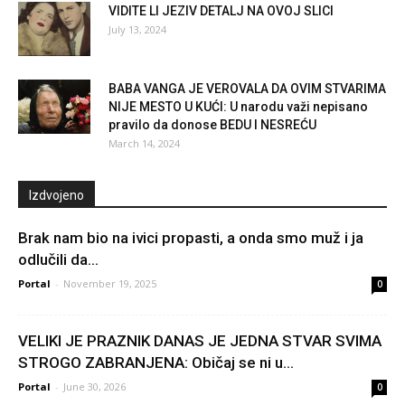
VIDITE LI JEZIV DETALJ NA OVOJ SLICI
July 13, 2024
BABA VANGA JE VEROVALA DA OVIM STVARIMA
NIJE MESTO U KUĆI: U narodu važi nepisano
pravilo da donose BEDU I NESREĆU
March 14, 2024
Izdvojeno
Brak nam bio na ivici propasti, a onda smo muž i ja
odlučili da...
Portal
-
November 19, 2025
0
VELIKI JE PRAZNIK DANAS JE JEDNA STVAR SVIMA
STROGO ZABRANJENA: Običaj se ni u...
Portal
-
June 30, 2026
0