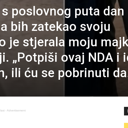
 s poslovnog puta dan
da bih zatekao svoju
o je stjerala moju maj
i. „Potpiši ovaj NDA i i
, ili ću se pobrinuti d
lasi - Advertisement