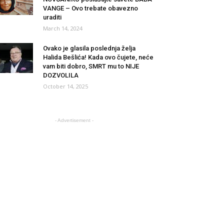
VANGE – Ovo trebate obavezno
uraditi
March 14, 2024
Ovako je glasila poslednja želja
Halida Bešlića! Kada ovo čujete, neće
vam biti dobro, SMRT mu to NIJE
DOZVOLILA
October 14, 2025
- Advertisement -