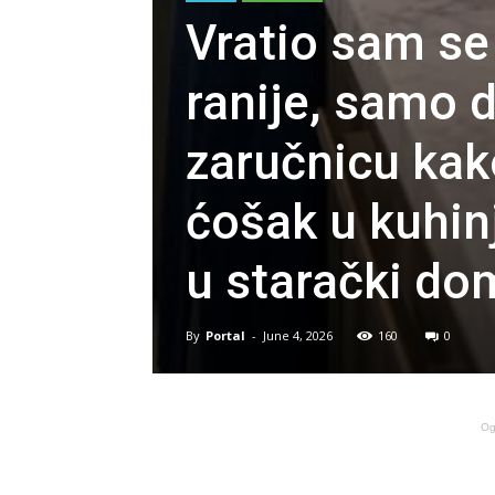
Vratio sam se
ranije, samo 
zaručnicu kak
ćošak u kuhinj
u starački dom
By
Portal
-
June 4, 2026
160
0
Og