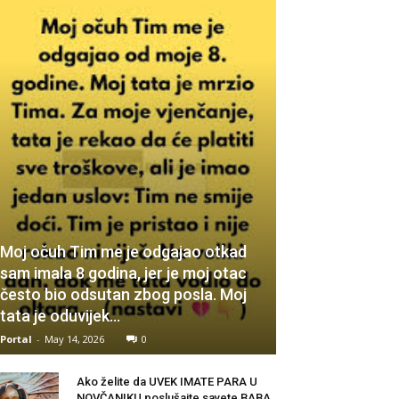
Moj očuh Tim me je odgajao otkad
sam imala 8 godina, jer je moj otac
često bio odsutan zbog posla. Moj
tata je oduvijek...
Portal
-
May 14, 2026
0
Ako želite da UVEK IMATE PARA U
NOVČANIKU poslušajte savete BABA