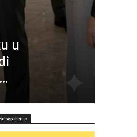
ku u
di
a…
Najpopularnije