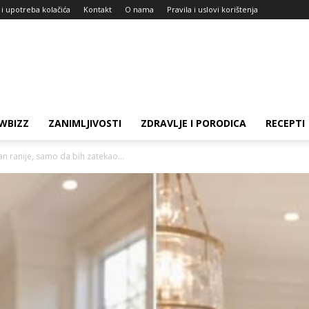
 i upotreba kolačića
Kontakt
O nama
Pravila i uslovi korištenja
WBIZZ
ZANIMLJIVOSTI
ZDRAVLJE I PORODICA
RECEPTI
n ranije, samo da bih zatekao...