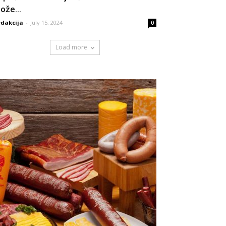
ože...
dakcija
-
July 15, 2024
0
Load more