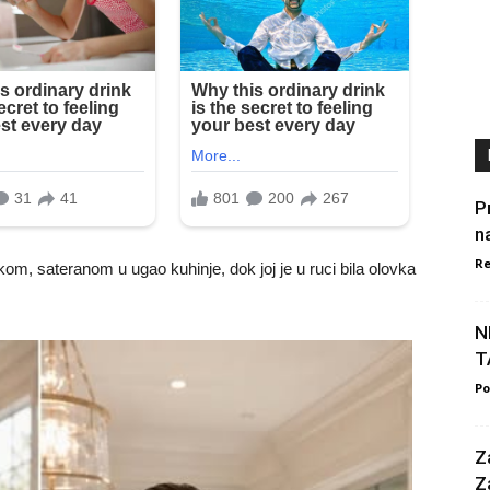
P
n
Re
m, sateranom u ugao kuhinje, dok joj je u ruci bila olovka
N
T
Po
Z
Z