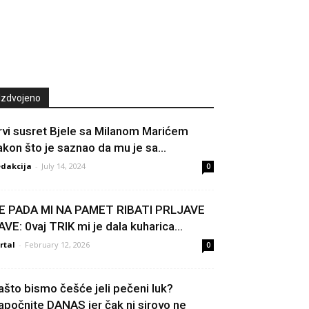
Izdvojeno
rvi susret Bjele sa Milanom Marićem
akon što je saznao da mu je sa...
dakcija
-
July 14, 2024
0
E PADA Ml NA PAMET RlBATI PRLJAVE
AVE: 0vaj TRIK mi je dala kuharica...
rtal
-
February 12, 2026
0
ašto bismo češće jeli pečeni luk?
apočnite DANAS jer čak ni sirovo ne