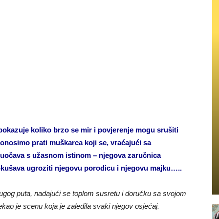
kazuje koliko brzo se mir i povjerenje mogu srušiti
donosimo prati muškarca koji se, vraćajući sa
 suočava s užasnom istinom – njegova zaručnica
okušava ugroziti njegovu porodicu i njegovu majku…..
ugog puta, nadajući se toplom susretu i doručku sa svojom
kao je scenu koja je zaledila svaki njegov osjećaj.