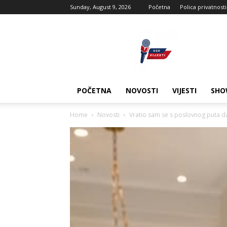
Sunday, August 9, 2026
Početna
Polica privatnosti
USK
vijesti
POČETNA
NOVOSTI
VIJESTI
SHO
Home
Novosti
Vratio sam se s poslovnog puta da