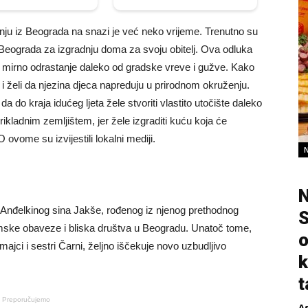
ju iz Beograda na snazi ​​je već neko vrijeme. Trenutno su
 Beograda za izgradnju doma za svoju obitelj. Ova odluka
i mirno odrastanje daleko od gradske vreve i gužve. Kako
u i želi da njezina djeca napreduju u prirodnom okruženju.
a do kraja idućeg ljeta žele stvoriti vlastito utočište daleko
ikladnim zemljištem, jer žele izgraditi kuću koja će
O ovome su izvijestili lokalni mediji.
N
t Anđelkinog sina Jakše, rođenog iz njenog prethodnog
S
demske obaveze i bliska društva u Beogradu. Unatoč tome,
o
majci i sestri Čarni, željno iščekuje novo uzbudljivo
k
t
Preporučujemo
A