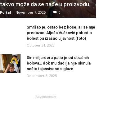
takvo može da se nađe u proizvodu.
Portal
-
November 7, 2025
0
Smršao je, ostao bez kose, ali se nije
predavao: Aljoša Vučković pobedio
bolest pa izašao u javnost (foto)
October 31, 2023
Sin milijardera patio je od strašnih
bolova… dok mu dadilja nije skinula
nešto tajanstveno s glave
December 8, 2025
- Advertisement -