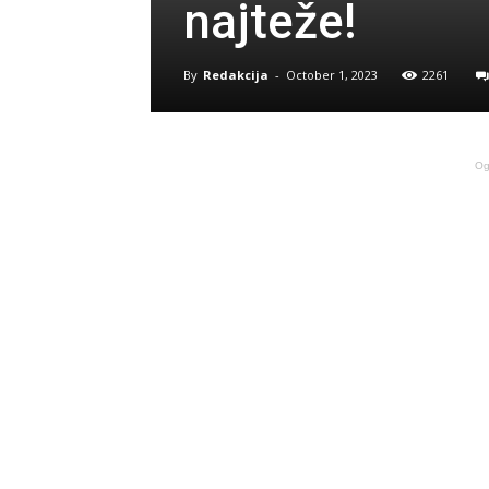
najteže!
By
Redakcija
-
October 1, 2023
2261
Og