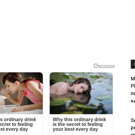
M
P
n
Re
S
p
je