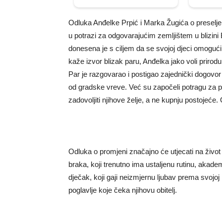
Odluka Anđelke Prpić i Marka Žugića o preseljen
u potrazi za odgovarajućim zemljištem u blizini
donesena je s ciljem da se svojoj djeci omoguć
kaže izvor blizak paru, Anđelka jako voli prirod
Par je razgovarao i postigao zajednički dogovor d
od gradske vreve. Već su započeli potragu za pr
zadovoljiti njihove želje, a ne kupnju postojeće. 
Odluka o promjeni značajno će utjecati na živo
braka, koji trenutno ima ustaljenu rutinu, aka
dječak, koji gaji neizmjernu ljubav prema svojoj 
poglavlje koje čeka njihovu obitelj.