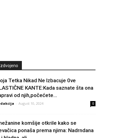
Izdvojeno
oja Tetka Nikad Ne Izbacuje 0ve
LASTIČNE KANTE:Kada saznate šta ona
apravi od njih,počećete...
dakcija
-
August 10, 2024
0
nežanine komšije otkrile kako se
evačica ponaša prema njima: Nadrndana
 i hladna, ali...