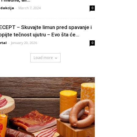
dakcija
-
March 7, 2024
0
ECEPT – Skuvajte limun pred spavanje i
opijte tečnost ujutru – Evo šta će...
rtal
-
January 20, 2026
0
Load more