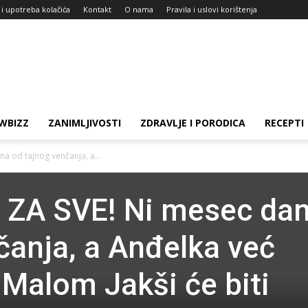
 i upotreba kolačića
Kontakt
O nama
Pravila i uslovi korištenja
WBIZZ
ZANIMLJIVOSTI
ZDRAVLJE I PORODICA
RECEPTI
a od tajnog venčanja, a...
V ZA SVE! Ni mesec da
čanja, a Anđelka već
 Malom Jakši će biti