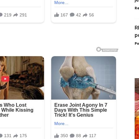
Re
R
p
Po