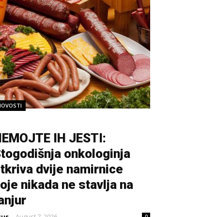
NOVOSTI
EMOJTE IH JESTI:
togodišnja onkologinja
tkriva dvije namirnice
oje nikada ne stavlja na
anjur
sus
-
August 7, 2026
0