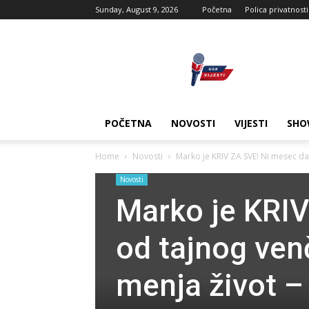
Sunday, August 9, 2026
Početna
Polica privatnosti
USK
vijesti
POČETNA
NOVOSTI
VIJESTI
SHO
Home
Novosti
Marko je KRIV ZA SVE! Ni mesec dan
Novosti
Marko je KRI
od tajnog ven
menja život –