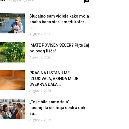
Slučajno sam vidjela kako moja
snaha baca stari smeđi kofer
u...
August 7, 2026
IMATE POVIŠEN ŠEĆER? Pijte čaj
od ovog lišća!
August 7, 2026
PRAŠINA U STANU ME
IZLUĐIVALA, A ONDA MI JE
SVEKRVA DALA...
August 7, 2026
„To je bila samo šala“,
nasmijala se moja sestra dok
su...
August 7, 2026