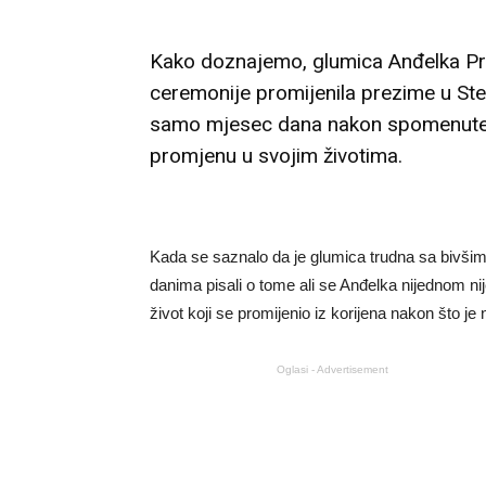
Kako doznajemo, glumica Anđelka Prp
ceremonije promijenila prezime u St
samo mjesec dana nakon spomenute o
promjenu u svojim životima.
Kada se saznalo da je glumica trudna sa bivšim 
danima pisali o tome ali se Anđelka nijednom nije
život koji se promijenio iz korijena nakon što je 
Oglasi - Advertisement