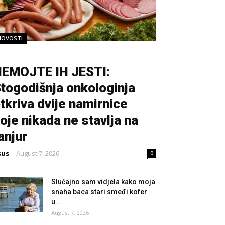
NOVOSTI
EMOJTE IH JESTI:
togodišnja onkologinja
tkriva dvije namirnice
oje nikada ne stavlja na
anjur
sus
-
August 7, 2026
0
Slučajno sam vidjela kako moja
snaha baca stari smeđi kofer
u...
August 7, 2026