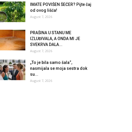
IMATE POVIŠEN ŠEĆER? Pijte čaj
od ovog lišća!
August 7, 2026
PRAŠINA U STANU ME
IZLUĐIVALA, A ONDA MI JE
SVEKRVA DALA...
August 7, 2026
„To je bila samo šala“,
nasmijala se moja sestra dok
su...
August 7, 2026