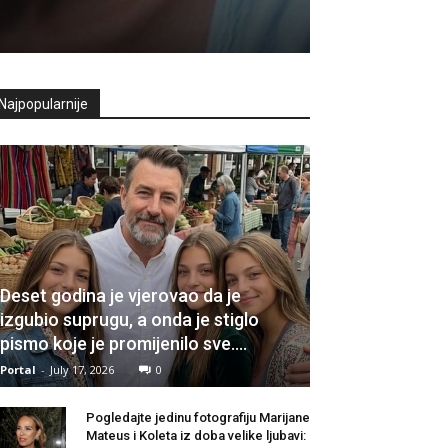
Najpopularnije
Deset godina je vjerovao da je
izgubio suprugu, a onda je stiglo
pismo koje je promijenilo sve….
Portal
-
July 17, 2026
0
Pogledajte jedinu fotografiju Marijane
Mateus i Koleta iz doba velike ljubavi: