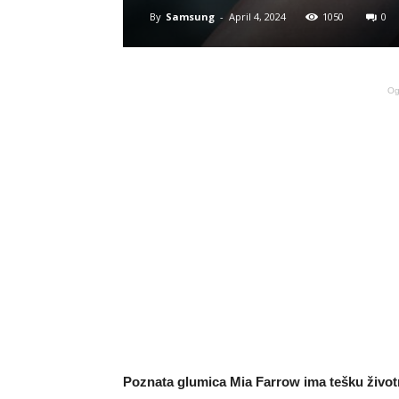
By
Samsung
-
April 4, 2024
1050
0
Og
Poznata glumica Mia Farrow ima tešku životnu