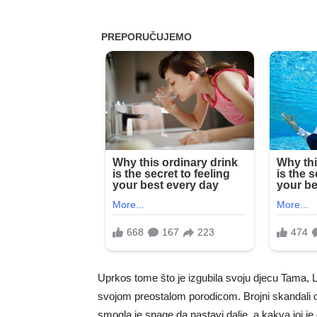
Uprkos tome što je izgubila svoju djecu Tama, 
svojom preostalom porodicom. Brojni skandali obilj
smogla je snage da nastavi dalje, a kakva joj