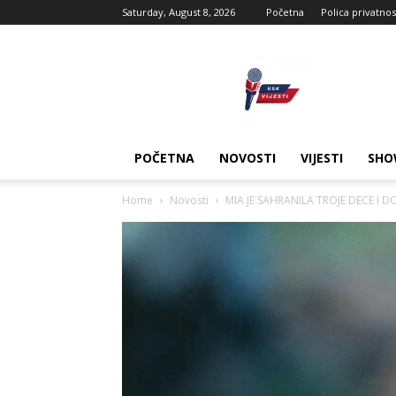
Saturday, August 8, 2026
Početna
Polica privatnos
USK
vijesti
POČETNA
NOVOSTI
VIJESTI
SHO
Home
Novosti
MIA JE SAHRANILA TROJE DECE I D