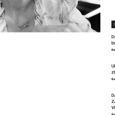
D
b
Re
U
z
Re
D
Z
V
Po