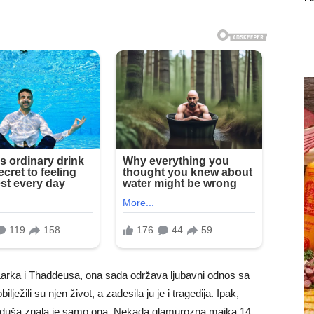
Larka i Thaddeusa, ona sada održava ljubavni odnos sa
ežili su njen život, a zadesila ju je i tragedija. Ipak,
 je duša znala je samo ona. Nekada glamurozna majka 14