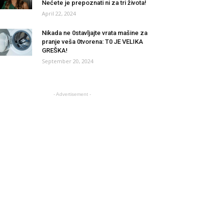
Nećete je prepoznati ni za tri života!
April 22, 2024
Nikada ne 0stavljajte vrata mašine za
pranje veša 0tvorena: T0 JE VELIKA
GREŠKA!
September 20, 2024
- Advertisement -