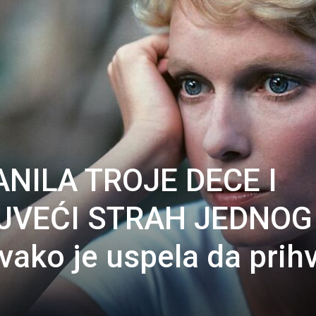
NILA TROJE DECE I
JVEĆI STRAH JEDNOG
ako je uspela da prihv