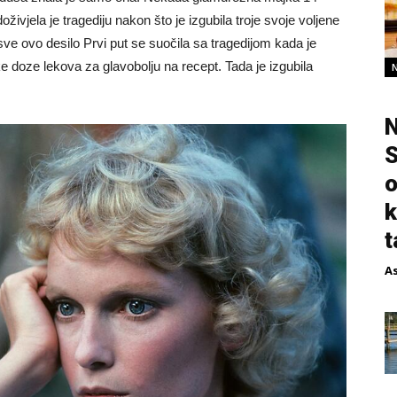
 doživjela je tragediju nakon što je izgubila troje svoje voljene
ve ovo desilo Prvi put se suočila sa tragedijom kada je
 doze lekova za glavobolju na recept. Tada je izgubila
N
S
o
k
t
A