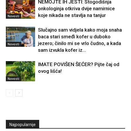
NEMOJTE IH JESTI: Stogodišnja
onkologinja otkriva dvije namirnice
koje nikada ne stavlja na tanjur
Novosti
Slučajno sam vidjela kako moja snaha
baca stari smeđi kofer u duboko
jezero; činilo mi se vrlo čudno, a kada
Novosti
sam izvukla kofer iz...
IMATE POVIŠEN ŠEĆER? Pijte čaj od
ovog lišća!
Novosti
Najpopularnije