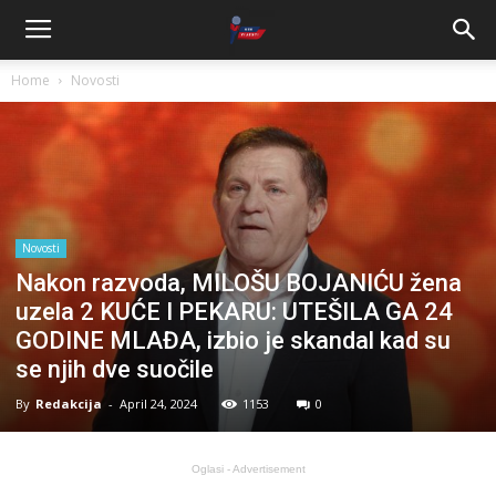
Home
Novosti
Novosti
Nakon razvoda, MILOŠU BOJANIĆU žena
uzela 2 KUĆE I PEKARU: UTEŠILA GA 24
GODINE MLAĐA, izbio je skandal kad su
se njih dve suočile
By
Redakcija
-
April 24, 2024
1153
0
Oglasi - Advertisement