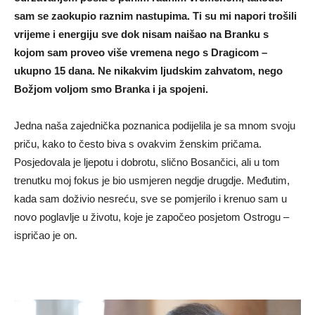
sam se zaokupio raznim nastupima. Ti su mi napori trošili
vrijeme i energiju sve dok nisam naišao na Branku s
kojom sam proveo više vremena nego s Dragicom –
ukupno 15 dana. Ne nikakvim ljudskim zahvatom, nego
Božjom voljom smo Branka i ja spojeni.
Jedna naša zajednička poznanica podijelila je sa mnom svoju
priču, kako to često biva s ovakvim ženskim pričama.
Posjedovala je ljepotu i dobrotu, slično Bosančici, ali u tom
trenutku moj fokus je bio usmjeren negdje drugdje. Međutim,
kada sam doživio nesreću, sve se pomjerilo i krenuo sam u
novo poglavlje u životu, koje je započeo posjetom Ostrogu –
ispričao je on.