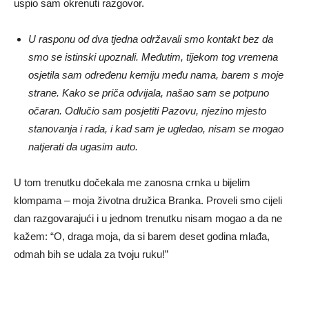
uspio sam okrenuti razgovor.
U rasponu od dva tjedna održavali smo kontakt bez da
smo se istinski upoznali. Međutim, tijekom tog vremena
osjetila sam određenu kemiju među nama, barem s moje
strane. Kako se priča odvijala, našao sam se potpuno
očaran. Odlučio sam posjetiti Pazovu, njezino mjesto
stanovanja i rada, i kad sam je ugledao, nisam se mogao
natjerati da ugasim auto.
U tom trenutku dočekala me zanosna crnka u bijelim
klompama – moja životna družica Branka. Proveli smo cijeli
dan razgovarajući i u jednom trenutku nisam mogao a da ne
kažem: “O, draga moja, da si barem deset godina mlađa,
odmah bih se udala za tvoju ruku!”