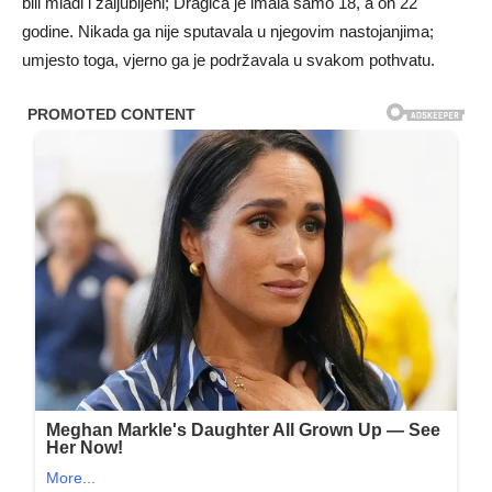
bili mladi i zaljubljeni; Dragica je imala samo 18, a on 22
godine. Nikada ga nije sputavala u njegovim nastojanjima;
umjesto toga, vjerno ga je podržavala u svakom pothvatu.