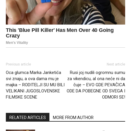
Previous article
Next article
Oca glumca Marka Janketića
Rusi joj nudili ogromnu sumu
svi znaju, a ova dama mu je
za vikendicu, al ona neće ni da
majka – RODITELJI SU MU BILI
čuje – EVO GDE PEVAČICA
VELIKANI JUGOSLOVENSKE
ODE DA POBEGNE OD SVEGA I
FILMSKE SCENE
ODMORI SE!
RELATED ARTICLES
MORE FROM AUTHOR