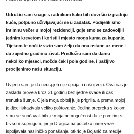
Udružio sam snage s radnikom kako bih dovršio izgradnju
kuće, potpuno uživljavajući se u zadatak. Podijelili smo
intimnu večer u mojoj rezidenciji, gdje smo se zadovoljili
jednim krevetom i koristili mjesto moga kuma za kupanje.
Tijekom te noći izrazio sam želju da ona ostane uz mene i
da zajedno gradimo život. Predložio sam da damo
nekoliko mjeseci, možda čak i pola godine, i pažljivo
procijenimo našu situaciju.
Uvjerio sam je da neuspjeh nije opcija u našoj vezi. Ova nas je
zaklada provela kroz 21 godinu bez ijedne svađe ili čak
trenutka šutnje. Cijela moja obitelj ju je prigrlila, a prema mojoj
je djeci iskazivala veliko poštovanje. Jedina prepreka s kojom
smo se suočavali bila je moja nemogućnost da je pomirim s
bivšom suprugom, jer je Dragica na početku naše veze
ispoljavala nasilničko ponašanje, otkrio je Bojanić za medije.