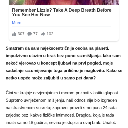
Smatram da sam najekscentričnija osoba na planeti,
impulzivno ulazim u brak bez puno razmišljanja. Iako sam
nekoć vjerovao u koncept ljubavi na prvi pogled, moje
sadašnje razumijevanje toga prilično je maglovito. Kako se
netko uopće može zaljubiti u samo pet dana?
Čini se krajnje nevjerojatnim i moram priznati vlastitu glupost.
Suprotno uvriježenom mišljenju, naš odnos nije bio izgrađen
na strastvenom susretu; zapravo, proveli smo puna 24 sata
zajedno bez ikakve fizičke intimnosti. Dragica, koja je tada
imala samo 18 godina, nevina je stupila u ovaj brak. Unatoč