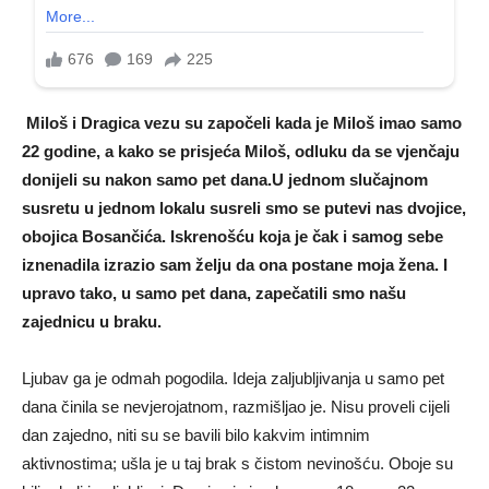
Miloš i Dragica vezu su započeli kada je Miloš imao samo
22 godine, a kako se prisjeća Miloš, odluku da se vjenčaju
donijeli su nakon samo pet dana.U jednom slučajnom
susretu u jednom lokalu susreli smo se putevi nas dvojice,
obojica Bosančića. Iskrenošću koja je čak i samog sebe
iznenadila izrazio sam želju da ona postane moja žena. I
upravo tako, u samo pet dana, zapečatili smo našu
zajednicu u braku.
Ljubav ga je odmah pogodila. Ideja zaljubljivanja u samo pet
dana činila se nevjerojatnom, razmišljao je. Nisu proveli cijeli
dan zajedno, niti su se bavili bilo kakvim intimnim
aktivnostima; ušla je u taj brak s čistom nevinošću. Oboje su