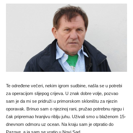
Te određene večeri, nekim igrom sudbine, našla se u potrebi
za operacijom slijepog crijeva. U znak dobre volje, pozvao
sam je da mi se pridruži u primorskom skloništu za njezin
oporavak. Brinuo sam o njezinoj rani, pružao potrebnu njegu i
čak pripremao hranjivu riblju juhu. Uživali smo u blaženom 15-
dnevnom odmoru uz ocean. Na kraju sam je otpratio do
Pazove, a ja sam se vratio u Novi Sad.