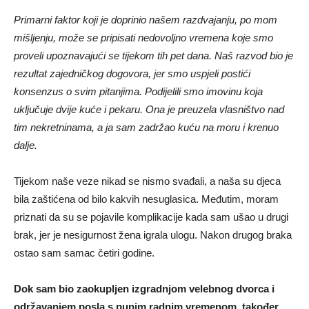
Primarni faktor koji je doprinio našem razdvajanju, po mom
mišljenju, može se pripisati nedovoljno vremena koje smo
proveli upoznavajući se tijekom tih pet dana. Naš razvod bio je
rezultat zajedničkog dogovora, jer smo uspjeli postići
konsenzus o svim pitanjima. Podijelili smo imovinu koja
uključuje dvije kuće i pekaru. Ona je preuzela vlasništvo nad
tim nekretninama, a ja sam zadržao kuću na moru i krenuo
dalje.
Tijekom naše veze nikad se nismo svađali, a naša su djeca
bila zaštićena od bilo kakvih nesuglasica. Međutim, moram
priznati da su se pojavile komplikacije kada sam ušao u drugi
brak, jer je nesigurnost žena igrala ulogu. Nakon drugog braka
ostao sam samac četiri godine.
Dok sam bio zaokupljen izgradnjom velebnog dvorca i
održavanjem posla s punim radnim vremenom, također