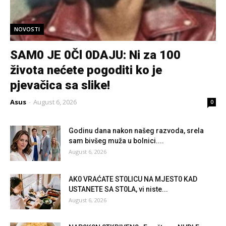
NOVOSTI
SAM0 JE 0Čl 0DAJU: Ni za 100
života nećete pogoditi ko je
pjevačica sa slike!
Asus
-
August 6, 2026
0
Godinu dana nakon našeg razvoda, srela
sam bivšeg muža u bolnici....
August 6, 2026
AK0 VRAĆATE ST0LlCU NA MJEST0 KAD
USTANETE SA ST0LA, vi niste...
August 6, 2026