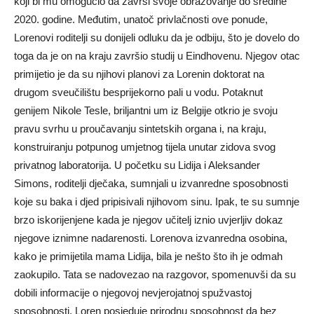
koji bi mu omogućio da završi svoje obrazovanje do sredine
2020. godine. Međutim, unatoč privlačnosti ove ponude,
Lorenovi roditelji su donijeli odluku da je odbiju, što je dovelo do
toga da je on na kraju završio studij u Eindhovenu. Njegov otac
primijetio je da su njihovi planovi za Lorenin doktorat na
drugom sveučilištu besprijekorno pali u vodu. Potaknut
genijem Nikole Tesle, briljantni um iz Belgije otkrio je svoju
pravu svrhu u proučavanju sintetskih organa i, na kraju,
konstruiranju potpunog umjetnog tijela unutar zidova svog
privatnog laboratorija. U početku su Lidija i Aleksander
Simons, roditelji dječaka, sumnjali u izvanredne sposobnosti
koje su baka i djed pripisivali njihovom sinu. Ipak, te su sumnje
brzo iskorijenjene kada je njegov učitelj iznio uvjerljiv dokaz
njegove iznimne nadarenosti. Lorenova izvanredna osobina,
kako je primijetila mama Lidija, bila je nešto što ih je odmah
zaokupilo. Tata se nadovezao na razgovor, spomenuvši da su
dobili informacije o njegovoj nevjerojatnoj spužvastoj
sposobnosti. Loren posjeduje prirodnu sposobnost da bez