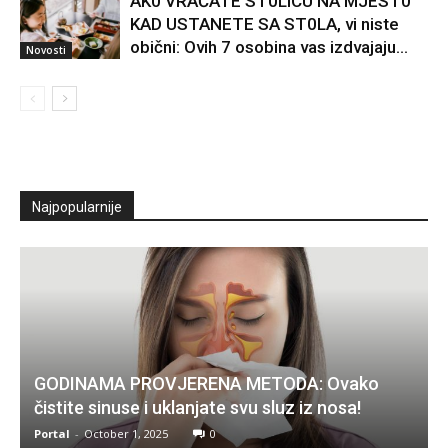
AK0 VRAĆATE ST0LlCU NA MJEST0
KAD USTANETE SA ST0LA, vi niste
obični: Ovih 7 osobina vas izdvajaju…
Novosti
Najpopularnije
GODINAMA PROVJERENA METODA: Ovako
čistite sinuse i uklanjate svu sluz iz nosa!
Portal
-
October 1, 2025
0