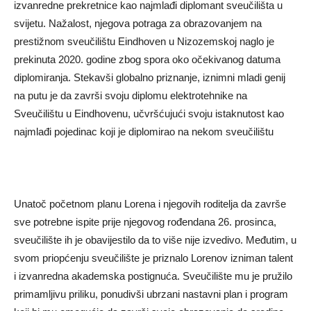
izvanredne prekretnice kao najmlađi diplomant sveučilišta u
svijetu. Nažalost, njegova potraga za obrazovanjem na
prestižnom sveučilištu Eindhoven u Nizozemskoj naglo je
prekinuta 2020. godine zbog spora oko očekivanog datuma
diplomiranja. Stekavši globalno priznanje, iznimni mladi genij
na putu je da završi svoju diplomu elektrotehnike na
Sveučilištu u Eindhovenu, učvršćujući svoju istaknutost kao
najmlađi pojedinac koji je diplomirao na nekom sveučilištu
Unatoč početnom planu Lorena i njegovih roditelja da završe
sve potrebne ispite prije njegovog rođendana 26. prosinca,
sveučilište ih je obavijestilo da to više nije izvedivo. Međutim, u
svom priopćenju sveučilište je priznalo Lorenov izniman talent
i izvanredna akademska postignuća. Sveučilište mu je pružilo
primamljivu priliku, ponudivši ubrzani nastavni plan i program