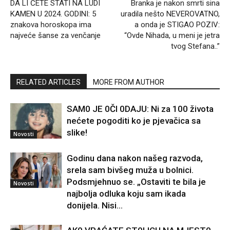
DA LI ĆETE STATI NA LUDI
Branka je nakon smrti sina
KAMEN U 2024. GODINI: 5
uradila nešto NEVEROVATNO,
znakova horoskopa ima
a onda je STIGAO POZIV:
najveće šanse za venčanje
“Ovde Nihada, u meni je jetra
tvog Stefana..”
RELATED ARTICLES
MORE FROM AUTHOR
SAM0 JE 0Čl 0DAJU: Ni za 100 života
nećete pogoditi ko je pjevačica sa
slike!
Novosti
Godinu dana nakon našeg razvoda,
srela sam bivšeg muža u bolnici.
Podsmjehnuo se. „Ostaviti te bila je
Novosti
najbolja odluka koju sam ikada
donijela. Nisi...