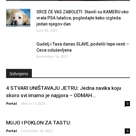
SRCE ĆE VAS ZABOLETI: Stavili su KAMERU oko
vrata PSA lutalice, pogledajte kako izgleda
jedan njegov dan
June 30, 2025
Gudelj i Tasa danas SLAVE, podelili lepe vesti –
Ceca oduševljena
November 16, 2023
Izdvojeno
4 STVARI UNIŠTAVAJU JETRU: Jedna navika koju
skoro svi imamo je najgora – ODMAH...
Portal
-
March 17, 2026
0
MUJO I POKLON ZA TASTU:
Portal
-
December 30, 2025
0