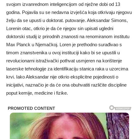
svojom izvanrednom inteligencijom od nježne dobi od 13
godina. Pojavila su se nedavna izvješća koja otkrivaju njegovu
želju da se upusti u doktorat. putovanje. Aleksandar Simons,
Lorenin otac, otkrio je da će njegov sin upisati ugledni
doktorski studij iz prirodnih znanosti na renomiranom institutu
Max Planck u Njemačkoj. Loren je prethodno surađivao s
timom znanstvenika u ovoj instituciji kako bi se upustili u
revolucionarni istraživački pothvat usmjeren na korištenje
laserske tehnologije za identifikaciju stanica raka u uzorcima
krvi. Iako Aleksandar nije otkrio eksplicitne pojedinosti o
inicijativi, naznačio je da će ona obuhvatiti različite discipline
poput kemije, medicine i fizike.