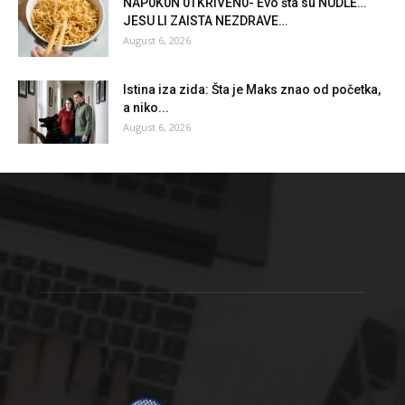
NAP0K0N 0TKRlVEN0- Evo šta su NUDLE…
JESU Ll ZAlSTA NEZDRAVE…
August 6, 2026
Istina iza zida: Šta je Maks znao od početka,
a niko...
August 6, 2026