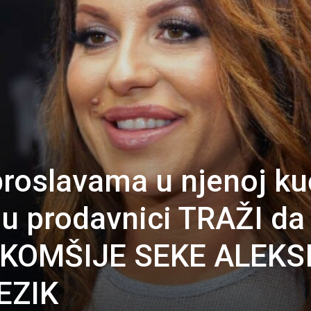
proslavama u njenoj kuć
 u prodavnici TRAŽI da
 KOMŠIJE SEKE ALEKS
EZIK