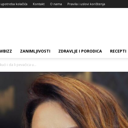
i upotreba kolačića
Kontakt
O nama
Pravila i uslovi korištenja
WBIZZ
ZANIMLJIVOSTI
ZDRAVLJE I PORODICA
RECEPTI
ći i da li pevačica u...