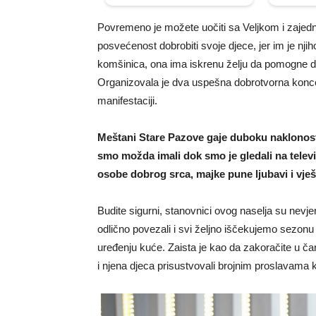
Povremeno je možete uočiti sa Veljkom i zajedn
posvećenost dobrobiti svoje djece, jer im je njih
komšinica, ona ima iskrenu želju da pomogne d
Organizovala je dva uspešna dobrotvorna koncer
manifestaciji.
Meštani Stare Pazove gaje duboku naklonos
smo možda imali dok smo je gledali na televiz
osobe dobrog srca, majke pune ljubavi i vje
Budite sigurni, stanovnici ovog naselja su nevjer
odlično povezali i svi željno iščekujemo sezon
uređenju kuće. Zaista je kao da zakoračite u č
i njena djeca prisustvovali brojnim proslavama ko