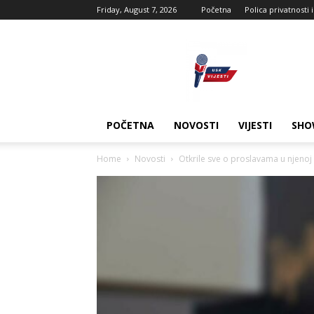
Friday, August 7, 2026
Početna
Polica privatnosti 
USK
vijesti
POČETNA
NOVOSTI
VIJESTI
SHO
Home
Novosti
Otkrile sve o proslavama u njenoj ku