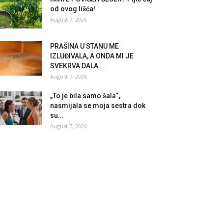
od ovog lišća!
August 7, 2026
PRAŠINA U STANU ME
IZLUĐIVALA, A ONDA MI JE
SVEKRVA DALA...
August 7, 2026
„To je bila samo šala“,
nasmijala se moja sestra dok
su...
August 7, 2026