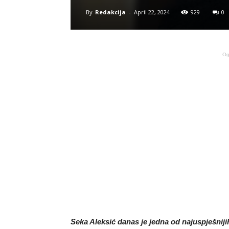
By
Redakcija
-
April 22, 2024
929
0
Og
Seka Aleksić danas je jedna od najuspješnij