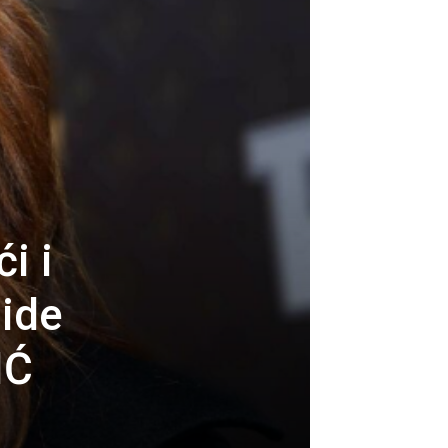
i i
 ide
IĆ