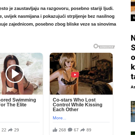
često je zaustavljaju na razgovoru, posebno stariji ljudi.
, uvijek nasmijana i pokazujući strpljenje bez nasilnog
kuje zajednicom, posebno zbog bliske veze sa sinovima
N
S
o
k
t
A