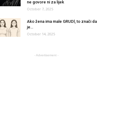
ne govore ni za lijek
October 7, 2025
Ako žena ima male GRUDl, to znači da
je…
October 14, 2025
- Advertisement -