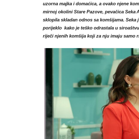
uzorna majka i domaćica, a ovako njene kom
mirnoj okolini Stare Pazove, pevačica Seka Al
sklopila skladan odnos sa komšijama. Seka j
porijeklo kako je teško odrastala u siroaštvu. 
riječi njenih komšija koji za nju imaju samo r