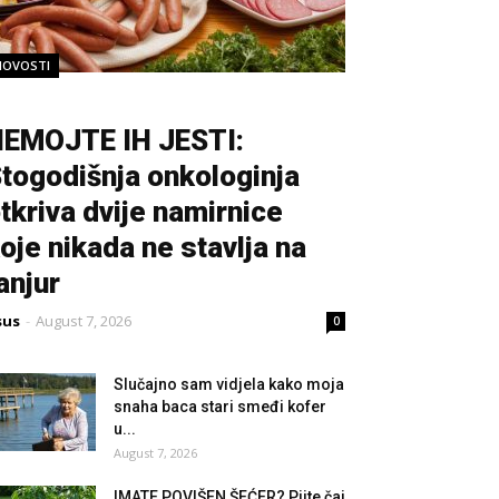
NOVOSTI
EMOJTE IH JESTI:
togodišnja onkologinja
tkriva dvije namirnice
oje nikada ne stavlja na
anjur
sus
-
August 7, 2026
0
Slučajno sam vidjela kako moja
snaha baca stari smeđi kofer
u...
August 7, 2026
IMATE POVIŠEN ŠEĆER? Pijte čaj