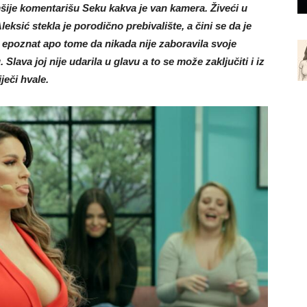
šije komentarišu Seku kakva je van kamera. Živeći u
eksić stekla je porodično prebivalište, a čini se da je
 epoznat apo tome da nikada nije zaboravila svoje
Slava joj nije udarila u glavu a to se može zaključiti i iz
iječi hvale.