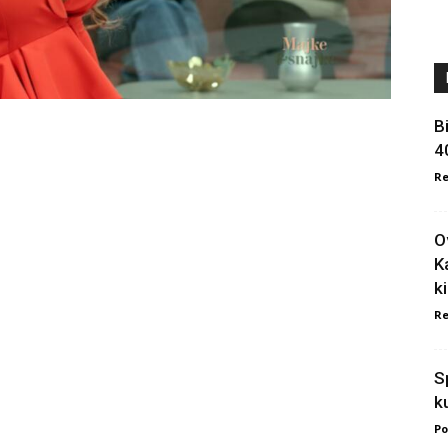
B
4
Re
O
K
k
Re
S
k
Po