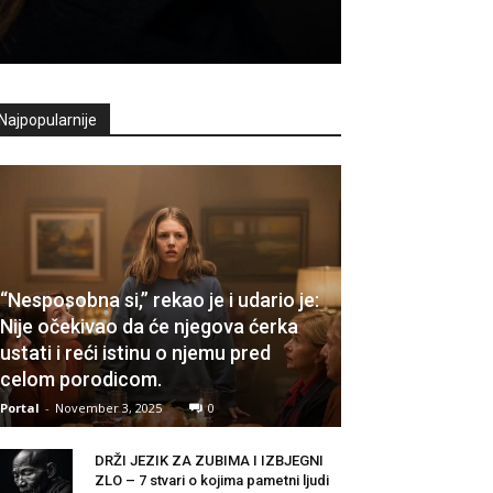
Najpopularnije
“Nesposobna si,” rekao je i udario je:
Nije očekivao da će njegova ćerka
ustati i reći istinu o njemu pred
celom porodicom.
Portal
-
November 3, 2025
0
DRŽI JEZIK ZA ZUBIMA I IZBJEGNI
ZLO – 7 stvari o kojima pametni ljudi