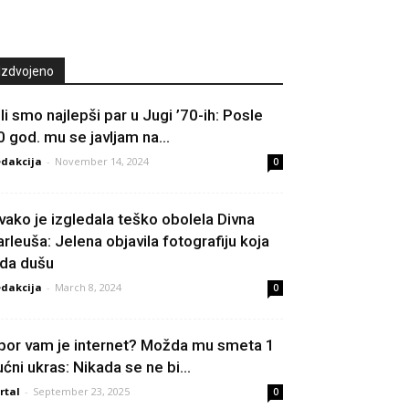
Izdvojeno
ili smo najlepši par u Jugi ’70-ih: Posle
0 god. mu se javljam na...
dakcija
-
November 14, 2024
0
vako je izgledala teško obolela Divna
arleuša: Jelena objavila fotografiju koja
ida dušu
dakcija
-
March 8, 2024
0
por vam je internet? Možda mu smeta 1
ućni ukras: Nikada se ne bi...
rtal
-
September 23, 2025
0