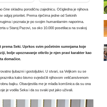
o čine skladnu porodičnu zajednicu. Očigledna je njihova
ov odgoj prioritet. Prema riječima jedne od Sekinih
rugima i poznata je po svojim humanitarnim naporima.
ta u Staroj Pazovi, sa oko 10.000 posetilaca na svakoj
t prema Seki. Uprkos svim početnim sumnjama koje
iji, bolje upoznavanje otkrilo je njen pravi karakter kao
šta domaćice.
ovatno ljubazni i gostoljubivi. U stvari, sa Veljkom su se
u praznika kako bismo svjedočili njihovom veličanstvenom
arobnu bajku. Obavijestila me je mlađa komšinica da su ona
je je vodila Seka i da su svaki put jako uživali.