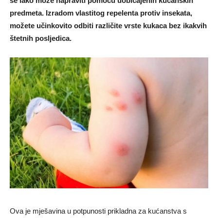
se lako može napraviti pomoću uobičajenih kućanskih
predmeta. Izradom vlastitog repelenta protiv insekata,
možete učinkovito odbiti različite vrste kukaca bez ikakvih
štetnih posljedica.
Ova je mješavina u potpunosti prikladna za kućanstva s