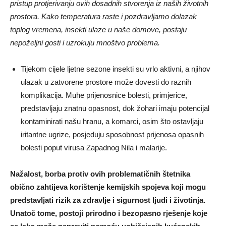
pristup protjerivanju ovih dosadnih stvorenja iz naših životnih
prostora. Kako temperatura raste i pozdravljamo dolazak
toplog vremena, insekti ulaze u naše domove, postaju
nepoželjni gosti i uzrokuju mnoštvo problema.
Tijekom cijele ljetne sezone insekti su vrlo aktivni, a njihov
ulazak u zatvorene prostore može dovesti do raznih
komplikacija. Muhe prijenosnice bolesti, primjerice,
predstavljaju znatnu opasnost, dok žohari imaju potencijal
kontaminirati našu hranu, a komarci, osim što ostavljaju
iritantne ugrize, posjeduju sposobnost prijenosa opasnih
bolesti poput virusa Zapadnog Nila i malarije.
Nažalost, borba protiv ovih problematičnih štetnika
obično zahtijeva korištenje kemijskih spojeva koji mogu
predstavljati rizik za zdravlje i sigurnost ljudi i životinja.
Unatoč tome, postoji prirodno i bezopasno rješenje koje