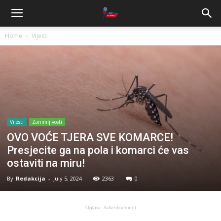
Home
Vijesti
Vijesti
Zanimljivosti
OVO VOĆE TJERA SVE KOMARCE!
Presjecite ga na pola i komarci će vas
ostaviti na miru!
By
Redakcija
-
July 5, 2024
2363
0
Oglasi - Advertisement