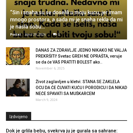
“Sin i snaha su se doselili u moju kucu, jer imam
mnogo prostora, a sada mi je snaha rekla da mi
je nasla sobu...
Portal
-
April 29, 2026
0
DANAS ZA ZDRAVLJE JEDNO NIKAKO NE VALJA
PREKRŠITI! Svetac GREH NE OPRAŠTA, veruje
se da će VAS PRATITI BOLEST ako..
November 6, 2025
Život zaglavljen u kletvi: STANA SE ZAKLELA
OCU DA ĆE ČUVATI KUĆU I PORODICU I DA NIKAD
NEĆE SPAVATI SA MUŠKARCEM
March 9, 2024
Izdvojeno
Dok je grlila bebu, svekrva ju je gurala sa sahrane: