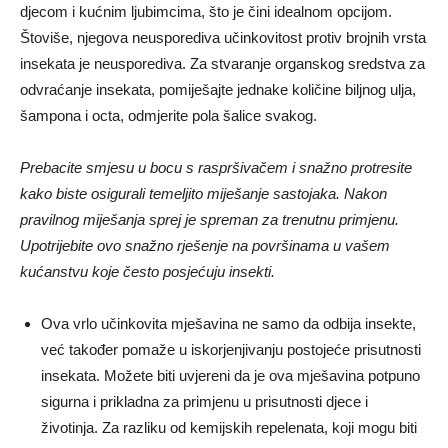
djecom i kućnim ljubimcima, što je čini idealnom opcijom.
Štoviše, njegova neusporediva učinkovitost protiv brojnih vrsta
insekata je neusporediva. Za stvaranje organskog sredstva za
odvraćanje insekata, pomiješajte jednake količine biljnog ulja,
šampona i octa, odmjerite pola šalice svakog.
Prebacite smjesu u bocu s raspršivačem i snažno protresite
kako biste osigurali temeljito miješanje sastojaka. Nakon
pravilnog miješanja sprej je spreman za trenutnu primjenu.
Upotrijebite ovo snažno rješenje na površinama u vašem
kućanstvu koje često posjećuju insekti.
Ova vrlo učinkovita mješavina ne samo da odbija insekte,
već također pomaže u iskorjenjivanju postojeće prisutnosti
insekata. Možete biti uvjereni da je ova mješavina potpuno
sigurna i prikladna za primjenu u prisutnosti djece i
životinja. Za razliku od kemijskih repelenata, koji mogu biti