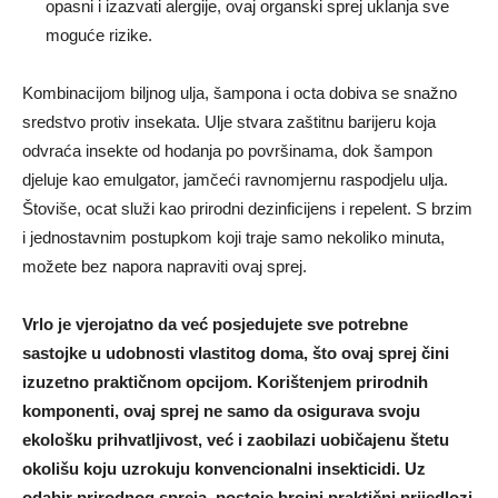
opasni i izazvati alergije, ovaj organski sprej uklanja sve
moguće rizike.
Kombinacijom biljnog ulja, šampona i octa dobiva se snažno
sredstvo protiv insekata. Ulje stvara zaštitnu barijeru koja
odvraća insekte od hodanja po površinama, dok šampon
djeluje kao emulgator, jamčeći ravnomjernu raspodjelu ulja.
Štoviše, ocat služi kao prirodni dezinficijens i repelent. S brzim
i jednostavnim postupkom koji traje samo nekoliko minuta,
možete bez napora napraviti ovaj sprej.
Vrlo je vjerojatno da već posjedujete sve potrebne
sastojke u udobnosti vlastitog doma, što ovaj sprej čini
izuzetno praktičnom opcijom. Korištenjem prirodnih
komponenti, ovaj sprej ne samo da osigurava svoju
ekološku prihvatljivost, već i zaobilazi uobičajenu štetu
okolišu koju uzrokuju konvencionalni insekticidi. Uz
odabir prirodnog spreja, postoje brojni praktični prijedlozi