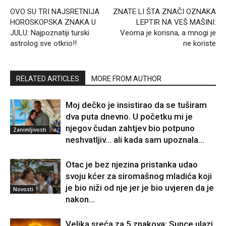
OVO SU TRI NAJSRETNIJA
ZNATE LI ŠTA ZNAČI OZNAKA
HOROSKOPSKA ZNAKA U
LEPTIR NA VEŠ MAŠINI:
JULU: Najpoznatiji turski
Veoma je korisna, a mnogi je
astrolog sve otkrio!!
ne koriste
RELATED ARTICLES
MORE FROM AUTHOR
Moj dečko je insistirao da se tuširam
dva puta dnevno. U početku mi je
njegov čudan zahtjev bio potpuno
Zanimljivosti
neshvatljiv… ali kada sam upoznala...
Otac je bez njezina pristanka udao
svoju kćer za siromašnog mladića koji
je bio niži od nje jer je bio uvjeren da je
Novosti
nakon...
Velika sreća za 5 znakova: Sunce ulazi