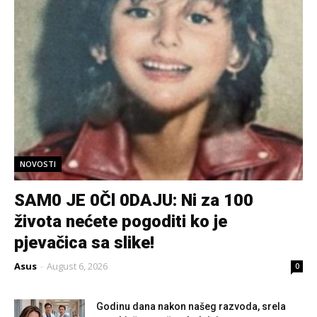
NOVOSTI
SAM0 JE 0Čl 0DAJU: Ni za 100
života nećete pogoditi ko je
pjevačica sa slike!
Asus
-
August 6, 2026
0
Godinu dana nakon našeg razvoda, srela