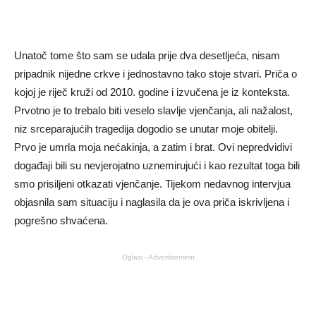
Unatoč tome što sam se udala prije dva desetljeća, nisam
pripadnik nijedne crkve i jednostavno tako stoje stvari. Priča o
kojoj je riječ kruži od 2010. godine i izvučena je iz konteksta.
Prvotno je to trebalo biti veselo slavlje vjenčanja, ali nažalost,
niz srceparajućih tragedija dogodio se unutar moje obitelji.
Prvo je umrla moja nećakinja, a zatim i brat. Ovi nepredvidivi
događaji bili su nevjerojatno uznemirujući i kao rezultat toga bili
smo prisiljeni otkazati vjenčanje. Tijekom nedavnog intervjua
objasnila sam situaciju i naglasila da je ova priča iskrivljena i
pogrešno shvaćena.
Oglasi - Advertisement