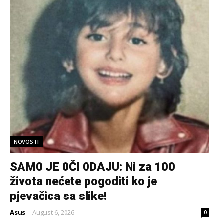
NOVOSTI
SAM0 JE 0Čl 0DAJU: Ni za 100
života nećete pogoditi ko je
pjevačica sa slike!
Asus
-
August 6, 2026
0