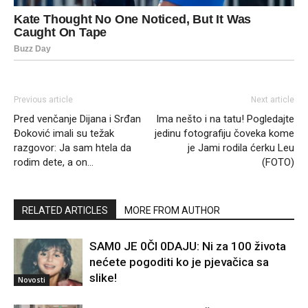
Previous article
Next article
Pred venčanje Dijana i Srđan
Ima nešto i na tatu! Pogledajte
Đoković imali su težak
jedinu fotografiju čoveka kome
razgovor: Ja sam htela da
je Jami rodila ćerku Leu
rodim dete, a on…
(FOTO)
RELATED ARTICLES
MORE FROM AUTHOR
SAM0 JE 0Čl 0DAJU: Ni za 100 života
nećete pogoditi ko je pjevačica sa
slike!
Novosti