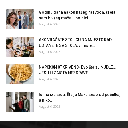
Godinu dana nakon našeg razvoda, srela
sam bivšeg muža u bolnici....
August 6, 2026
AK0 VRAĆATE ST0LlCU NA MJEST0 KAD
USTANETE SA ST0LA, vi niste...
August 6, 2026
NAP0K0N 0TKRlVEN0- Evo šta su NUDLE…
JESU Ll ZAlSTA NEZDRAVE…
August 6, 2026
Istina iza zida: Šta je Maks znao od početka,
a niko...
August 6, 2026