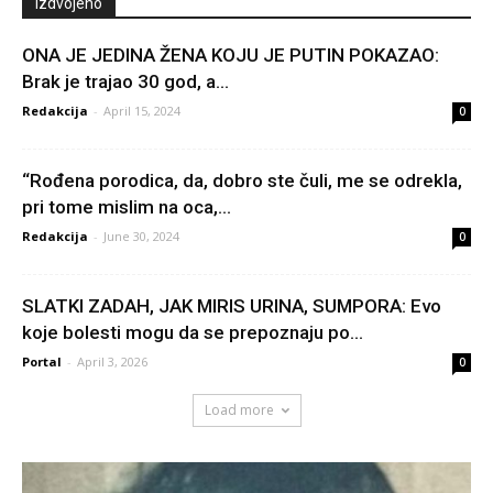
Izdvojeno
ONA JE JEDINA ŽENA KOJU JE PUTIN POKAZAO:
Brak je trajao 30 god, a...
Redakcija
-
April 15, 2024
0
“Rođena porodica, da, dobro ste čuli, me se odrekla,
pri tome mislim na oca,...
Redakcija
-
June 30, 2024
0
SLATKI ZADAH, JAK MIRIS URINA, SUMPORA: Evo
koje bolesti mogu da se prepoznaju po...
Portal
-
April 3, 2026
0
Load more