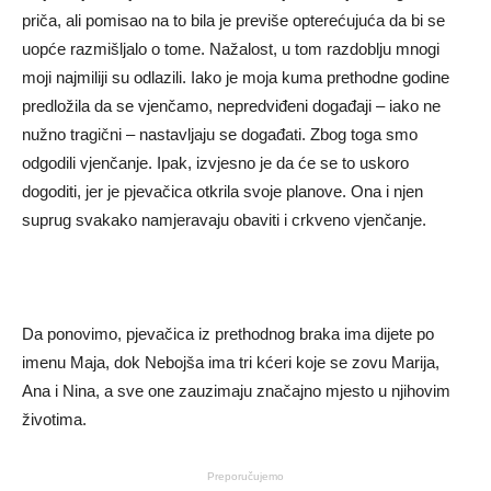
priča, ali pomisao na to bila je previše opterećujuća da bi se
uopće razmišljalo o tome. Nažalost, u tom razdoblju mnogi
moji najmiliji su odlazili. Iako je moja kuma prethodne godine
predložila da se vjenčamo, nepredviđeni događaji – iako ne
nužno tragični – nastavljaju se događati. Zbog toga smo
odgodili vjenčanje. Ipak, izvjesno je da će se to uskoro
dogoditi, jer je pjevačica otkrila svoje planove. Ona i njen
suprug svakako namjeravaju obaviti i crkveno vjenčanje.
Da ponovimo, pjevačica iz prethodnog braka ima dijete po
imenu Maja, dok Nebojša ima tri kćeri koje se zovu Marija,
Ana i Nina, a sve one zauzimaju značajno mjesto u njihovim
životima.
Preporučujemo