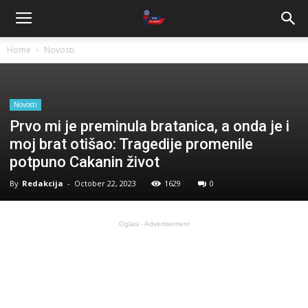
Home
Novosti
Novosti
Prvo mi je preminula bratanica, a onda je i
moj brat otišao: Tragedije promenile
potpuno Cakanin život
By
Redakcija
-
October 22, 2023
1629
0
Oglasi - Advertisement