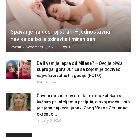
Spavanje na desnoj strani – jednostavna
navika za bolje zdravlje i miran san
Portal
-
November 5, 2025
0
Da li vam je lepša od Milene? – Ovo je bivša
supruga Igora Jurića sa kojom je doživeo
najveću životnu tragediju (FOTO)
April 3, 2024
Čuveni muzičar tvrdio da je golu zatekao s
kućnim prijateljem u preljubi, a ovaj moćnik bio
je njena najveća ljubav: Zbog Vesne Zmijanac
okrenuo...
January 5, 2026