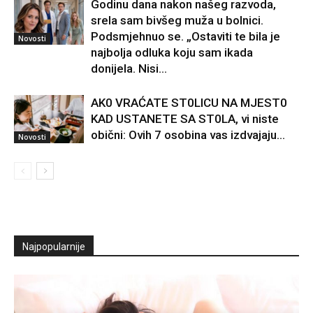
Godinu dana nakon našeg razvoda,
srela sam bivšeg muža u bolnici.
Podsmjehnuo se. „Ostaviti te bila je
Novosti
najbolja odluka koju sam ikada
donijela. Nisi...
AK0 VRAĆATE ST0LlCU NA MJEST0
KAD USTANETE SA ST0LA, vi niste
obični: Ovih 7 osobina vas izdvajaju…
Novosti
Najpopularnije