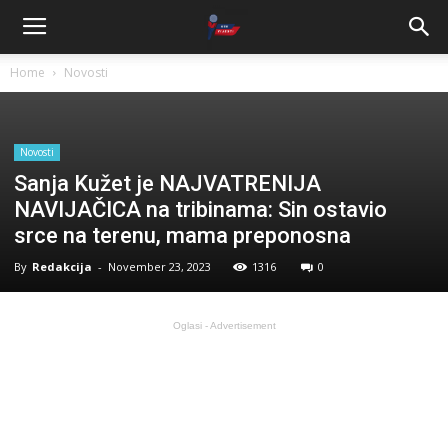
Home
Novosti
Novosti
Sanja Kužet je NAJVATRENIJA
NAVIJAČICA na tribinama: Sin ostavio
srce na terenu, mama preponosna
By
Redakcija
-
November 23, 2023
1316
0
Oglasi - Advertisement