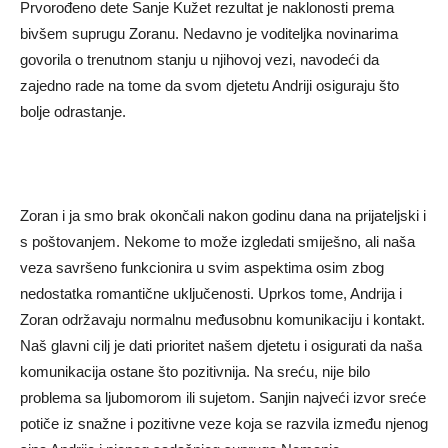
Prvorođeno dete Sanje Kužet rezultat je naklonosti prema
bivšem suprugu Zoranu. Nedavno je voditeljka novinarima
govorila o trenutnom stanju u njihovoj vezi, navodeći da
zajedno rade na tome da svom djetetu Andriji osiguraju što
bolje odrastanje.
Zoran i ja smo brak okončali nakon godinu dana na prijateljski i
s poštovanjem. Nekome to može izgledati smiješno, ali naša
veza savršeno funkcionira u svim aspektima osim zbog
nedostatka romantične uključenosti. Uprkos tome, Andrija i
Zoran održavaju normalnu međusobnu komunikaciju i kontakt.
Naš glavni cilj je dati prioritet našem djetetu i osigurati da naša
komunikacija ostane što pozitivnija. Na sreću, nije bilo
problema sa ljubomorom ili sujetom. Sanjin najveći izvor sreće
potiče iz snažne i pozitivne veze koja se razvila između njenog