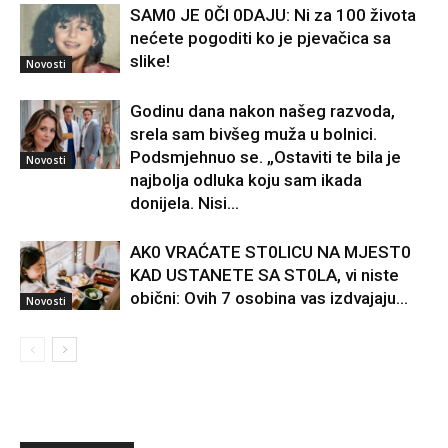
SAM0 JE 0Čl 0DAJU: Ni za 100 života
nećete pogoditi ko je pjevačica sa
slike!
Novosti
Godinu dana nakon našeg razvoda,
srela sam bivšeg muža u bolnici.
Podsmjehnuo se. „Ostaviti te bila je
Novosti
najbolja odluka koju sam ikada
donijela. Nisi...
AK0 VRAĆATE ST0LlCU NA MJEST0
KAD USTANETE SA ST0LA, vi niste
obični: Ovih 7 osobina vas izdvajaju…
Novosti