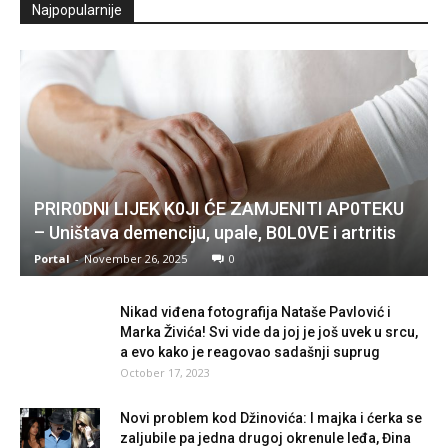
Najpopularnije
PRIR0DNI LIJEK K0JI ĆE ZAMJENITI AP0TEKU
– Uništava demenciju, upale, B0L0VE i artritis
Portal
-
November 26, 2025
0
Nikad viđena fotografija Nataše Pavlović i
Marka Živića! Svi vide da joj je još uvek u srcu,
a evo kako je reagovao sadašnji suprug
October 17, 2023
Novi problem kod Džinovića: I majka i ćerka se
zaljubile pa jedna drugoj okrenule leđa, Đina