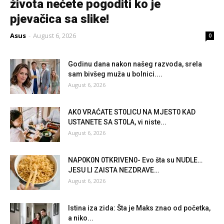
života nećete pogoditi ko je
pjevačica sa slike!
Asus
-
August 6, 2026
0
Godinu dana nakon našeg razvoda, srela
sam bivšeg muža u bolnici....
August 6, 2026
AK0 VRAĆATE ST0LlCU NA MJEST0 KAD
USTANETE SA ST0LA, vi niste...
August 6, 2026
NAP0K0N 0TKRlVEN0- Evo šta su NUDLE…
JESU Ll ZAlSTA NEZDRAVE…
August 6, 2026
Istina iza zida: Šta je Maks znao od početka,
a niko...