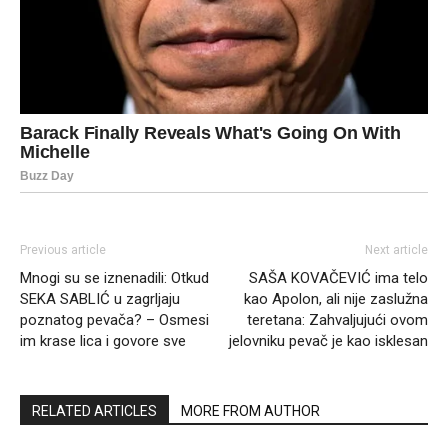
Previous article
Next article
Mnogi su se iznenadili: Otkud
SAŠA KOVAČEVIĆ ima telo
SEKA SABLIĆ u zagrljaju
kao Apolon, ali nije zaslužna
poznatog pevača? – Osmesi
teretana: Zahvaljujući ovom
im krase lica i govore sve
jelovniku pevač je kao isklesan
RELATED ARTICLES
MORE FROM AUTHOR