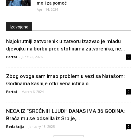
moli za pomoć
April 14, 2024
Izdvojeno
Najokrutniji zatvorenik u zatvoru izazvao je mladu
djevojku na borbu pred stotinama zatvorenika, ne...
Portal
-
June 22, 2026
0
Zbog ovoga sam imao problem u vezi sa Natašom:
Godinama kasnije otkrivena istina o...
Portal
-
March 6, 2024
0
NECA IZ “SREĆNIH LJUDI” DANAS IMA 36 GODINA:
Braća mu se odselila iz Srbije,...
Redakcija
-
January 13, 2025
0