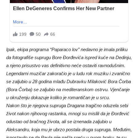
Ipak, ekipa programa “Paparaco lov” nedavno je imala priliku
da fotografiše suprugu Bore Đorđevića ispred kuće na Dedinju,
a njeno prisustvo vas definitivno neće ostaviti ravnodušnim.
Legendarni muzičar zakoračio je u ludu rok muziku i zvanično
se zaljubio u 28 godina mlađu Dubravku Milaković Bora Čorba
(Bora Čorba) se zaljubio na mediteranskom ostrvu. Vjenčanje
u okruženju dokazuje koliko je romantičan je u srcu.
Nakon što je njegova supruga Dragana tragično oduzela sebi
život nakon njihovog rastanka, mnogi su mislili da je Đorđević
odustao od bračnog života, ali se iznenada zaljubio u
Aleksandru, koja mu je ubrzo postala druga supruga. Međutim,
ispostavilo se da Paula nije našla sreću u ovom braku, te su