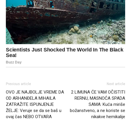
Previous article
Next article
OVO JE NAJBOLJE VREME DA
2 LIMUNA ĆE VAM OČISTITI
OD ARHANĐELA MIHAILA
RERNU, MASNOĆA SPADA
ZATRAŽITE ISPUNJENJE
SAMA: Kuća miriše
ŽELJE: Veruje se da se baš u
božanstveno, a ne koriste se
ovaj čas NEBO OTVARA
nikakve hemikalije