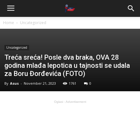
Home
Uncategorized
Uncategorized
Treća sreća! Posle dva braka, OVA 28
godina mlađa lepotica u tajnosti se udala
za Boru Đorđevića (FOTO)
By
Asus
-
November 21, 2023
1761
0
Oglasi - Advertisement