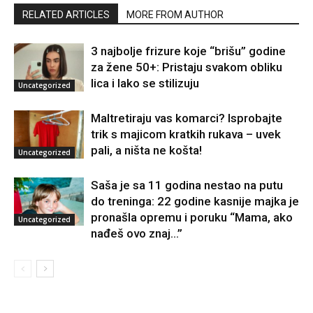
RELATED ARTICLES
MORE FROM AUTHOR
3 najbolje frizure koje “brišu” godine
za žene 50+: Pristaju svakom obliku
lica i lako se stilizuju
Uncategorized
Maltretiraju vas komarci? Isprobajte
trik s majicom kratkih rukava – uvek
pali, a ništa ne košta!
Uncategorized
Saša je sa 11 godina nestao na putu
do treninga: 22 godine kasnije majka je
pronašla opremu i poruku “Mama, ako
Uncategorized
nađeš ovo znaj…”