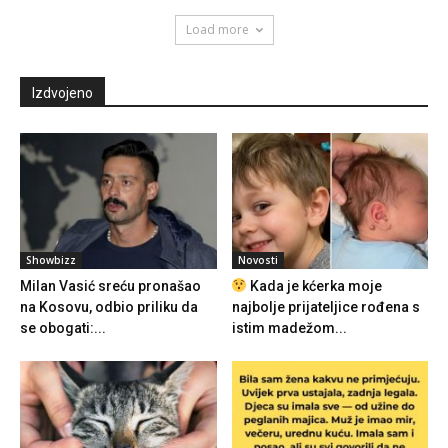
Load more
Izdvojeno
Showbizz
Novosti
Milan Vasić sreću pronašao
Kada je kćerka moje
na Kosovu, odbio priliku da
najbolje prijateljice rođena s
se obogati:...
istim madežom...