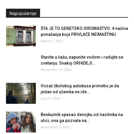
Najpopularnije
ŠTA JE TO GENETSKO SIROMAŠTVO: 4 načina
ponašanja koja PRIVLAČE NEIMAŠTINU
March 7, 2025
Stavite u čašu, napunite vodom i radujte se
cvetanju: Svakoj ORHIDEJI...
November 19, 2024
Vozač školskog autobusa primetio je da
jedan od učenika ne ide...
July 21, 2026
Beskućnik spasao devojku od nasilnika na
ulici, ona ga pozvala na...
November 3, 2025