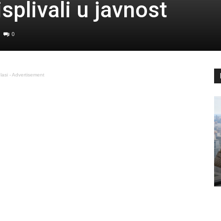
splivali u javnost
0
lasi - Advertisement