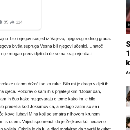
čajno bio i njegov susjed iz Valjeva, njegovog rodnog grada.
S
njegova bivša supruga Vesna bili njegovi učenici. Unatoč
1
e nije mogao predvidjeti da će se na kraju vjenčati.
k
A
laze ulicom držeći se za ruke. Bilo mi je drago vidjeti ih
a djeca. Pozdravio sam ih s prijateljskim “Dobar dan,
sam ih čuo kako razgovaraju o tome kako im je bilo
 preselila kod Joksimovića, a nedugo zatim su se i
 Željkove ljubavi Mina koji se smatra njihovom krunom
m i s ocem. Vrijedi spomenuti da je Željkova kći nedavno
o voljela. Otkrila je da ju je djed motivirao da završi fakultet.