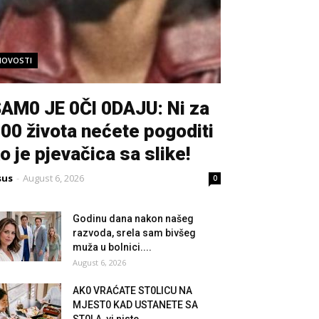
NOVOSTI
AM0 JE 0Čl 0DAJU: Ni za
00 života nećete pogoditi
o je pjevačica sa slike!
sus
-
August 6, 2026
0
Godinu dana nakon našeg
razvoda, srela sam bivšeg
muža u bolnici....
August 6, 2026
AK0 VRAĆATE ST0LlCU NA
MJEST0 KAD USTANETE SA
ST0LA, vi niste...