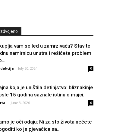
Izdvojeno
kuplja vam se led u zamrzivaču? Stavite
ednu namirnicu unutra i rešićete problem
...
dakcija
-
July 20, 2024
0
ajna koja je uništila detinjstvo: bliznakinje
osle 15 godina saznale istinu o majci..
rtal
-
June 3, 2026
0
amo je oči odaju: Ni za sto života nećete
ogoditi ko je pjevačica sa...