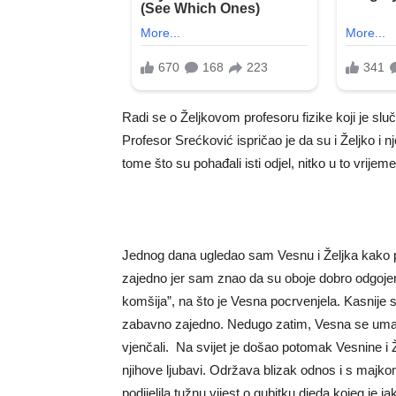
Radi se o Željkovom profesoru fizike koji je slu
Profesor Srećković ispričao je da su i Željko i 
tome što su pohađali isti odjel, nitko u to vrijem
Jednog dana ugledao sam Vesnu i Željka kako pro
zajedno jer sam znao da su oboje dobro odgojen
komšija”, na što je Vesna pocrvenjela. Kasnije 
zabavno zajedno. Nedugo zatim, Vesna se umalo
vjenčali. Na svijet je došao potomak Vesnine i
njihove ljubavi. Održava blizak odnos i s majko
podijelila tužnu vijest o gubitku djeda kojeg je jak