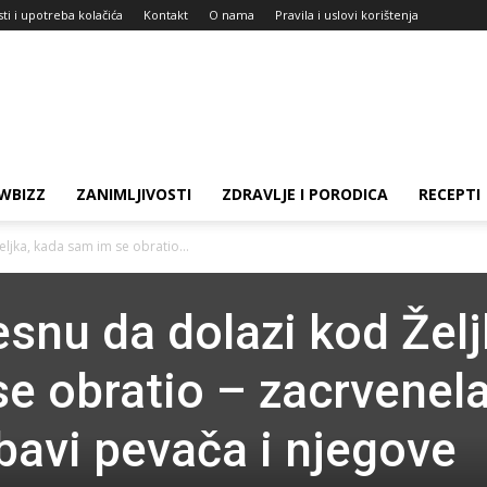
sti i upotreba kolačića
Kontakt
O nama
Pravila i uslovi korištenja
WBIZZ
ZANIMLJIVOSTI
ZDRAVLJE I PORODICA
RECEPTI
ljka, kada sam im se obratio...
snu da dolazi kod Želj
e obratio – zacrvenel
jubavi pevača i njegove