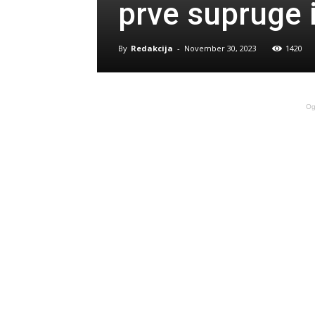
prve supruge i
By
Redakcija
-
November 30, 2023
1420
Og