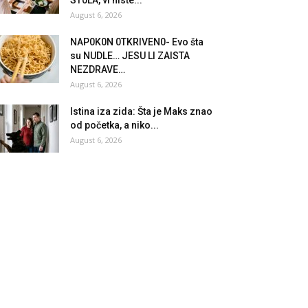
August 6, 2026
NAP0K0N 0TKRlVEN0- Evo šta
su NUDLE… JESU Ll ZAlSTA
NEZDRAVE…
August 6, 2026
Istina iza zida: Šta je Maks znao
od početka, a niko...
August 6, 2026