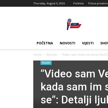
Thursday, August 6, 2026
Početna
Polica privatno
USK
vijesti
POČETNA
NOVOSTI
VIJESTI
SHO
Home
Novosti
“Video sam Vesnu da dolazi kod Že
Novosti
“Video sam Ve
kada sam im s
se”: Detalji l