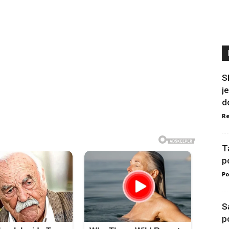
S
j
do
Re
T
p
Po
S
p