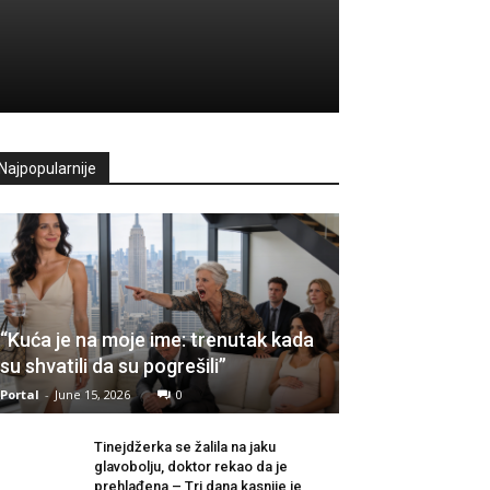
Najpopularnije
“Kuća je na moje ime: trenutak kada
su shvatili da su pogrešili”
Portal
-
June 15, 2026
0
Tinejdžerka se žalila na jaku
glavobolju, doktor rekao da je
prehlađena – Tri dana kasnije je