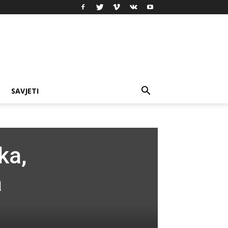
SAVJETI
ka,
a