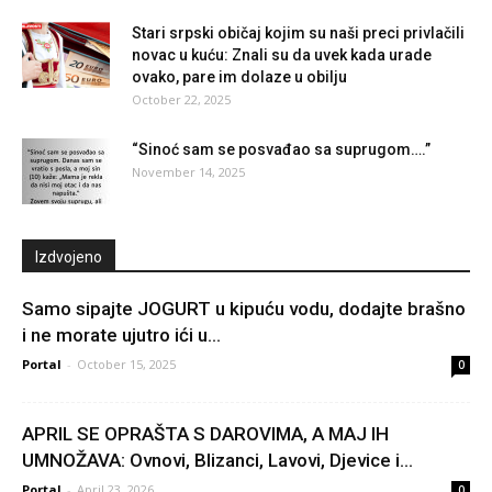
Stari srpski običaj kojim su naši preci privlačili
novac u kuću: Znali su da uvek kada urade
ovako, pare im dolaze u obilju
October 22, 2025
“Sinoć sam se posvađao sa suprugom….”
November 14, 2025
Izdvojeno
Samo sipajte JOGURT u kipuću vodu, dodajte brašno
i ne morate ujutro ići u...
Portal
-
October 15, 2025
0
APRIL SE OPRAŠTA S DAROVIMA, A MAJ IH
UMNOŽAVA: Ovnovi, Blizanci, Lavovi, Djevice i...
Portal
-
April 23, 2026
0