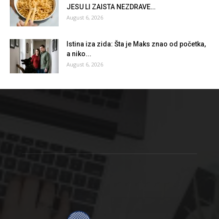
JESU Ll ZAlSTA NEZDRAVE…
August 6, 2026
Istina iza zida: Šta je Maks znao od početka,
a niko...
August 6, 2026