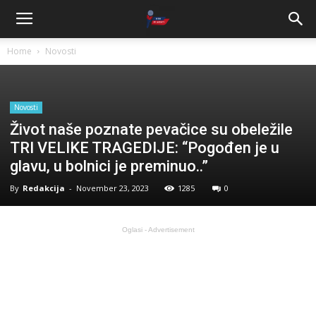
Home
Novosti
Novosti
Život naše poznate pevačice su obeležile
TRI VELIKE TRAGEDIJE: “Pogođen je u
glavu, u bolnici je preminuo..”
By
Redakcija
-
November 23, 2023
1285
0
Oglasi - Advertisement