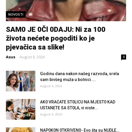
NOVOSTI
SAM0 JE 0Čl 0DAJU: Ni za 100
života nećete pogoditi ko je
pjevačica sa slike!
Asus
-
August 6, 2026
0
Godinu dana nakon našeg razvoda, srela
sam bivšeg muža u bolnici....
August 6, 2026
AK0 VRAĆATE ST0LlCU NA MJEST0 KAD
USTANETE SA ST0LA, vi niste...
August 6, 2026
NAP0K0N 0TKRlVEN0- Evo šta su NUDLE…