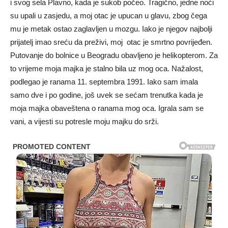
i svog sela Plavno, kada je sukob počeo. Tragično, jedne noći
su upali u zasjedu, a moj otac je upucan u glavu, zbog čega
mu je metak ostao zaglavljen u mozgu. Iako je njegov najbolji
prijatelj imao sreću da preživi, ​​moj otac je smrtno povrijeđen.
Putovanje do bolnice u Beogradu obavljeno je helikopterom. Za
to vrijeme moja majka je stalno bila uz mog oca. Nažalost,
podlegao je ranama 11. septembra 1991. Iako sam imala
samo dve i po godine, još uvek se sećam trenutka kada je
moja majka obaveštena o ranama mog oca. Igrala sam se
vani, a vijesti su potresle moju majku do srži.