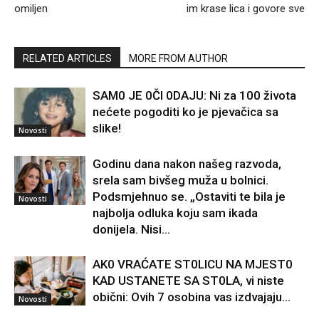
omiljen
im krase lica i govore sve
RELATED ARTICLES
MORE FROM AUTHOR
SAM0 JE 0Čl 0DAJU: Ni za 100 života
nećete pogoditi ko je pjevačica sa
slike!
Novosti
Godinu dana nakon našeg razvoda,
srela sam bivšeg muža u bolnici.
Podsmjehnuo se. „Ostaviti te bila je
Novosti
najbolja odluka koju sam ikada
donijela. Nisi...
AK0 VRAĆATE ST0LlCU NA MJEST0
KAD USTANETE SA ST0LA, vi niste
obični: Ovih 7 osobina vas izdvajaju…
Novosti