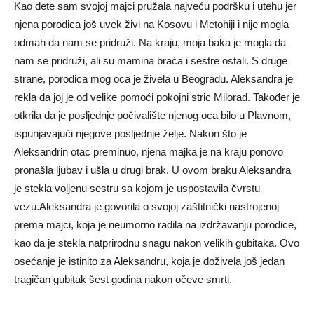
Kao dete sam svojoj majci pružala najveću podršku i utehu jer
njena porodica još uvek živi na Kosovu i Metohiji i nije mogla
odmah da nam se pridruži. Na kraju, moja baka je mogla da
nam se pridruži, ali su mamina braća i sestre ostali. S druge
strane, porodica mog oca je živela u Beogradu. Aleksandra je
rekla da joj je od velike pomoći pokojni stric Milorad. Također je
otkrila da je posljednje počivalište njenog oca bilo u Plavnom,
ispunjavajući njegove posljednje želje. Nakon što je
Aleksandrin otac preminuo, njena majka je na kraju ponovo
pronašla ljubav i ušla u drugi brak. U ovom braku Aleksandra
je stekla voljenu sestru sa kojom je uspostavila čvrstu
vezu.Aleksandra je govorila o svojoj zaštitnički nastrojenoj
prema majci, koja je neumorno radila na izdržavanju porodice,
kao da je stekla natprirodnu snagu nakon velikih gubitaka. Ovo
osećanje je istinito za Aleksandru, koja je doživela još jedan
tragičan gubitak šest godina nakon očeve smrti.