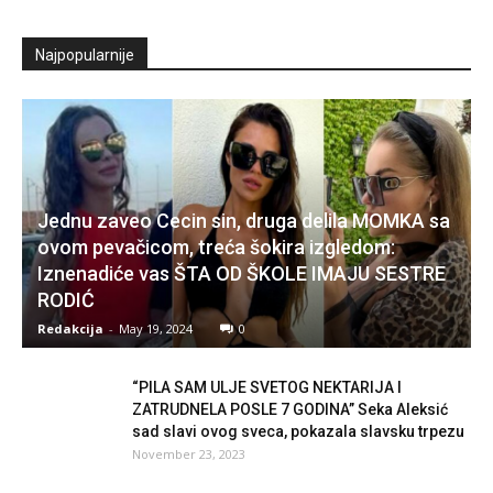
Najpopularnije
Jednu zaveo Cecin sin, druga delila MOMKA sa
ovom pevačicom, treća šokira izgledom:
Iznenadiće vas ŠTA OD ŠKOLE IMAJU SESTRE
RODIĆ
Redakcija
-
May 19, 2024
0
“PILA SAM ULJE SVETOG NEKTARIJA I
ZATRUDNELA POSLE 7 GODINA” Seka Aleksić
sad slavi ovog sveca, pokazala slavsku trpezu
November 23, 2023