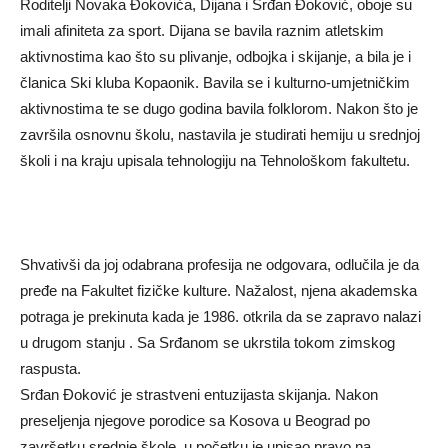
Roditelji Novaka Đokovića, Dijana i Srđan Đoković, oboje su
imali afiniteta za sport. Dijana se bavila raznim atletskim
aktivnostima kao što su plivanje, odbojka i skijanje, a bila je i
članica Ski kluba Kopaonik. Bavila se i kulturno-umjetničkim
aktivnostima te se dugo godina bavila folklorom. Nakon što je
završila osnovnu školu, nastavila je studirati hemiju u srednjoj
školi i na kraju upisala tehnologiju na Tehnološkom fakultetu.
Shvativši da joj odabrana profesija ne odgovara, odlučila je da
pređe na Fakultet fizičke kulture. Nažalost, njena akademska
potraga je prekinuta kada je 1986. otkrila da se zapravo nalazi
u drugom stanju . Sa Srđanom se ukrstila tokom zimskog
raspusta.
Srđan Đoković je strastveni entuzijasta skijanja. Nakon
preseljenja njegove porodice sa Kosova u Beograd po
završetku srednje škole, u početku je upisao pravo na