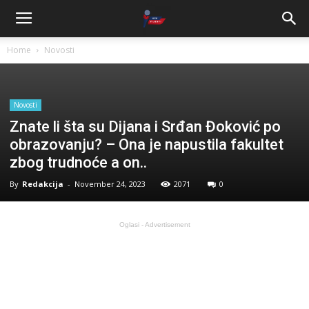
Home
Novosti
Novosti
Znate li šta su Dijana i Srđan Đoković po
obrazovanju? – Ona je napustila fakultet
zbog trudnoće a on..
By
Redakcija
-
November 24, 2023
2071
0
Oglasi - Advertisement