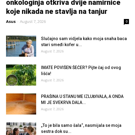
onkologinja otkriva dvije namirnice
koje nikada ne stavlja na tanjur
Asus
-
August 7, 2026
0
Slučajno sam vidjela kako moja snaha baca
stari smeđi kofer u...
August 7, 2026
IMATE POVIŠEN ŠEĆER? Pijte čaj od ovog
lišća!
August 7, 2026
PRAŠINA U STANU ME IZLUĐIVALA, A ONDA
MI JE SVEKRVA DALA...
August 7, 2026
„To je bila samo šala“, nasmijala se moja
sestra dok su...