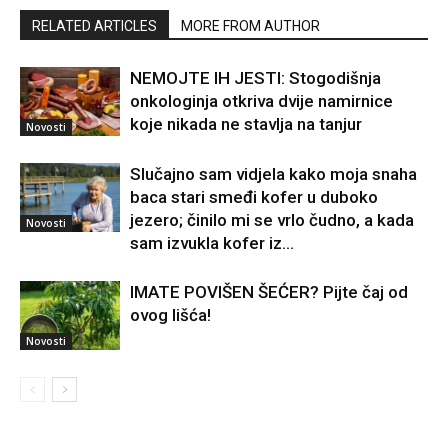
RELATED ARTICLES
MORE FROM AUTHOR
NEMOJTE IH JESTI: Stogodišnja
onkologinja otkriva dvije namirnice
koje nikada ne stavlja na tanjur
Novosti
Slučajno sam vidjela kako moja snaha
baca stari smeđi kofer u duboko
jezero; činilo mi se vrlo čudno, a kada
Novosti
sam izvukla kofer iz...
IMATE POVIŠEN ŠEĆER? Pijte čaj od
ovog lišća!
Novosti