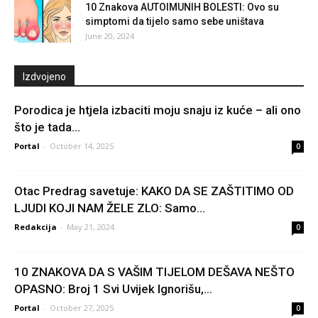
10 Znakova AUTOIMUNIH BOLESTI: Ovo su
simptomi da tijelo samo sebe uništava
June 20, 2024
Izdvojeno
Porodica je htjela izbaciti moju snaju iz kuće – ali ono
što je tada...
Portal
-
October 14, 2025
0
Otac Predrag savetuje: KAKO DA SE ZAŠTITIMO OD
LJUDI KOJI NAM ŽELE ZLO: Samo...
Redakcija
-
May 21, 2024
0
10 ZNAKOVA DA S VAŠIM TIJELOM DEŠAVA NEŠTO
OPASNO: Broj 1 Svi Uvijek Ignorišu,...
Portal
-
October 27, 2025
0