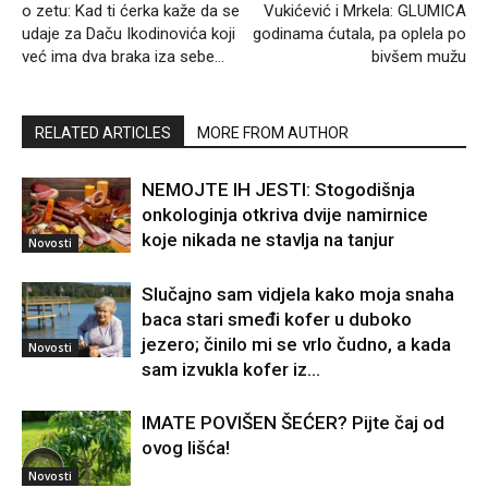
o zetu: Kad ti ćerka kaže da se
Vukićević i Mrkela: GLUMICA
udaje za Daču Ikodinovića koji
godinama ćutala, pa oplela po
već ima dva braka iza sebe…
bivšem mužu
RELATED ARTICLES
MORE FROM AUTHOR
NEMOJTE IH JESTI: Stogodišnja
onkologinja otkriva dvije namirnice
koje nikada ne stavlja na tanjur
Novosti
Slučajno sam vidjela kako moja snaha
baca stari smeđi kofer u duboko
jezero; činilo mi se vrlo čudno, a kada
Novosti
sam izvukla kofer iz...
IMATE POVIŠEN ŠEĆER? Pijte čaj od
ovog lišća!
Novosti