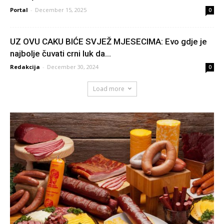
Portal
-
December 15, 2025
0
UZ OVU CAKU BIĆE SVJEŽ MJESECIMA: Evo gdje je
najbolje čuvati crni luk da...
Redakcija
-
December 30, 2024
0
Load more