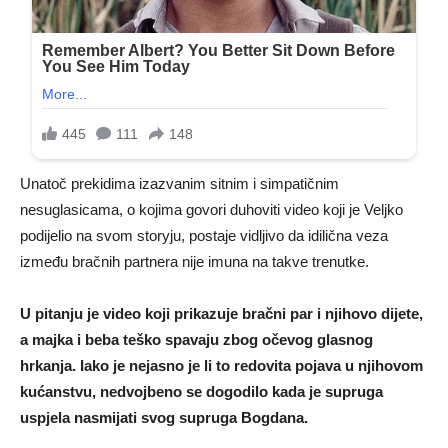
Unatoč prekidima izazvanim sitnim i simpatičnim
nesuglasicama, o kojima govori duhoviti video koji je Veljko
podijelio na svom storyju, postaje vidljivo da idilična veza
između bračnih partnera nije imuna na takve trenutke.
U pitanju je video koji prikazuje bračni par i njihovo dijete,
a majka i beba teško spavaju zbog očevog glasnog
hrkanja. Iako je nejasno je li to redovita pojava u njihovom
kućanstvu, nedvojbeno se dogodilo kada je supruga
uspjela nasmijati svog supruga Bogdana.