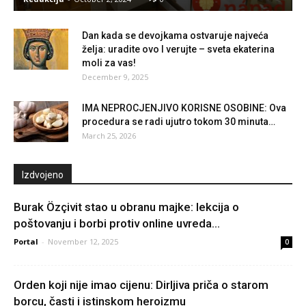
Dan kada se devojkama ostvaruje najveća
želja: uradite ovo I verujte – sveta ekaterina
moli za vas!
December 9, 2025
IMA NEPROCJENJIVO KORISNE OSOBINE: Ova
procedura se radi ujutro tokom 30 minuta…
March 25, 2026
Izdvojeno
Burak Özçivit stao u obranu majke: lekcija o
poštovanju i borbi protiv online uvreda...
Portal
-
November 12, 2025
0
Orden koji nije imao cijenu: Dirljiva priča o starom
borcu, časti i istinskom heroizmu