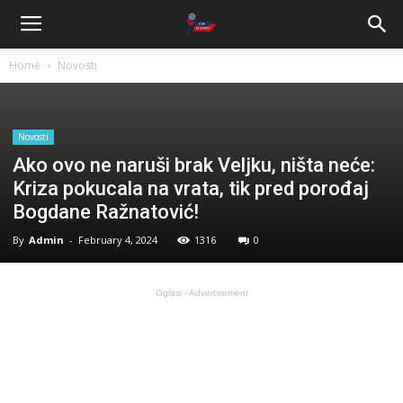
Home
Novosti
Novosti
Ako ovo ne naruši brak Veljku, ništa neće:
Kriza pokucala na vrata, tik pred porođaj
Bogdane Ražnatović!
By
Admin
-
February 4, 2024
1316
0
Oglasi - Advertisement