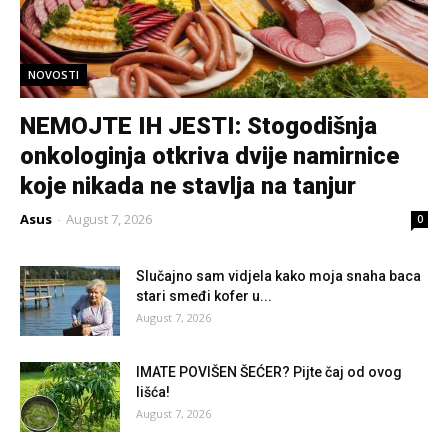
NOVOSTI
NEMOJTE IH JESTI: Stogodišnja
onkologinja otkriva dvije namirnice
koje nikada ne stavlja na tanjur
Asus
-
August 7, 2026
0
Slučajno sam vidjela kako moja snaha baca
stari smeđi kofer u...
August 7, 2026
IMATE POVIŠEN ŠEĆER? Pijte čaj od ovog
lišća!
August 7, 2026