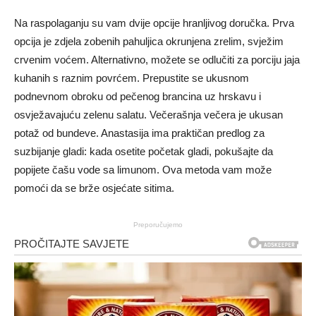
Na raspolaganju su vam dvije opcije hranljivog doručka. Prva
opcija je zdjela zobenih pahuljica okrunjena zrelim, svježim
crvenim voćem. Alternativno, možete se odlučiti za porciju jaja
kuhanih s raznim povrćem. Prepustite se ukusnom
podnevnom obroku od pečenog brancina uz hrskavu i
osvježavajuću zelenu salatu. Večerašnja večera je ukusan
potaž od bundeve. Anastasija ima praktičan predlog za
suzbijanje gladi: kada osetite početak gladi, pokušajte da
popijete čašu vode sa limunom. Ova metoda vam može
pomoći da se brže osjećate sitima.
Preporučujemo