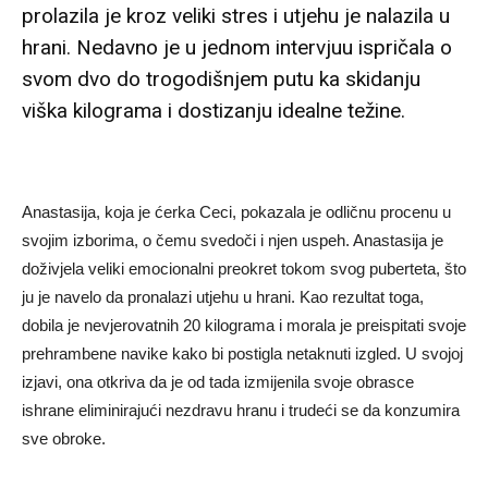
prolazila je kroz veliki stres i utjehu je nalazila u
hrani. Nedavno je u jednom intervjuu ispričala o
svom dvo do trogodišnjem putu ka skidanju
viška kilograma i dostizanju idealne težine.
Anastasija, koja je ćerka Ceci, pokazala je odličnu procenu u
svojim izborima, o čemu svedoči i njen uspeh. Anastasija je
doživjela veliki emocionalni preokret tokom svog puberteta, što
ju je navelo da pronalazi utjehu u hrani. Kao rezultat toga,
dobila je nevjerovatnih 20 kilograma i morala je preispitati svoje
prehrambene navike kako bi postigla netaknuti izgled. U svojoj
izjavi, ona otkriva da je od tada izmijenila svoje obrasce
ishrane eliminirajući nezdravu hranu i trudeći se da konzumira
sve obroke.