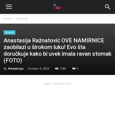
Home
Novosti
Novosti
Anastasija Ražnatović OVE NAMIRNICE
zaobilazi u širokom luku! Evo šta
doručkuje kako bi uvek imala ravan stomak
(FOTO)
By
Redakcija
-
October 9, 2023
1100
0
Oglasi - Advertisement