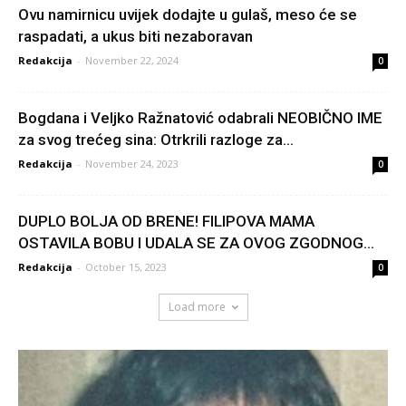
Ovu namirnicu uvijek dodajte u gulaš, meso će se
raspadati, a ukus biti nezaboravan
Redakcija
-
November 22, 2024
0
Bogdana i Veljko Ražnatović odabrali NEOBIČNO IME
za svog trećeg sina: Otrkrili razloge za...
Redakcija
-
November 24, 2023
0
DUPLO BOLJA OD BRENE! FILIPOVA MAMA
OSTAVILA BOBU I UDALA SE ZA OVOG ZGODNOG...
Redakcija
-
October 15, 2023
0
Load more