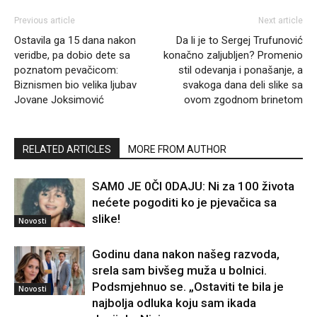
Previous article
Next article
Ostavila ga 15 dana nakon
Da li je to Sergej Trufunović
veridbe, pa dobio dete sa
konačno zaljubljen? Promenio
poznatom pevačicom:
stil odevanja i ponašanje, a
Biznismen bio velika ljubav
svakoga dana deli slike sa
Jovane Joksimović
ovom zgodnom brinetom
RELATED ARTICLES
MORE FROM AUTHOR
SAM0 JE 0Čl 0DAJU: Ni za 100 života
nećete pogoditi ko je pjevačica sa
slike!
Novosti
Godinu dana nakon našeg razvoda,
srela sam bivšeg muža u bolnici.
Podsmjehnuo se. „Ostaviti te bila je
Novosti
najbolja odluka koju sam ikada