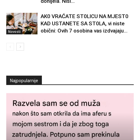
donijela. Nisi...
AK0 VRAĆATE ST0LlCU NA MJEST0
KAD USTANETE SA ST0LA, vi niste
obični: Ovih 7 osobina vas izdvajaju…
Novosti
Najpopularnije