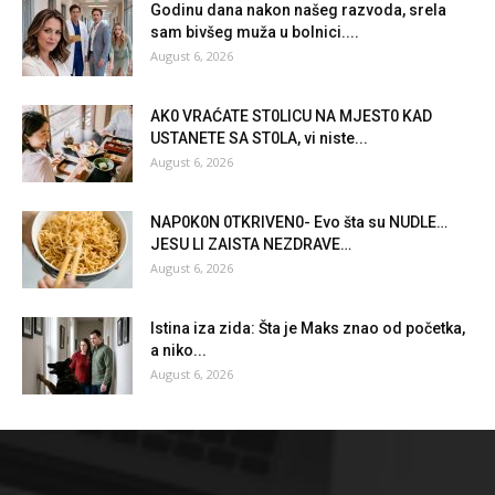
Godinu dana nakon našeg razvoda, srela
sam bivšeg muža u bolnici....
August 6, 2026
AK0 VRAĆATE ST0LlCU NA MJEST0 KAD
USTANETE SA ST0LA, vi niste...
August 6, 2026
NAP0K0N 0TKRlVEN0- Evo šta su NUDLE…
JESU Ll ZAlSTA NEZDRAVE…
August 6, 2026
Istina iza zida: Šta je Maks znao od početka,
a niko...
August 6, 2026