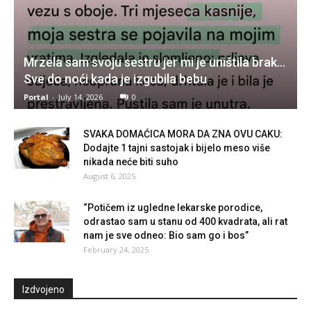
Mrzela sam svoju sestru jer mi je uništila brak…
Sve do noći kada je izgubila bebu
Portal
-
July 14, 2026
0
SVAKA DOMAĆICA MORA DA ZNA OVU CAKU:
Dodajte 1 tajni sastojak i bijelo meso više
nikada neće biti suho
August 6, 2025
“Potičem iz ugledne lekarske porodice,
odrastao sam u stanu od 400 kvadrata, ali rat
nam je sve odneo: Bio sam go i bos”
February 24, 2025
Izdvojeno