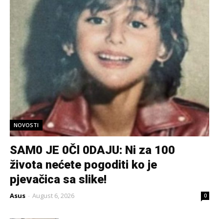
NOVOSTI
SAM0 JE 0Čl 0DAJU: Ni za 100
života nećete pogoditi ko je
pjevačica sa slike!
Asus
-
August 6, 2026
0