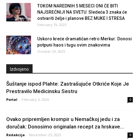
TOKOM NAREDNIH 5 MESECI ONI ĆE BITI
NAJSREĆNIJI NA SVETU: Sledeća 3 znaka će
ostvariti želje i planove BEZ MUKE I STRESA
February 19, 2025
Uskoro kreće dramatičan retro Merkur: Donosi
potpuni haos i tugu ovim znakovima
October 23, 2025
Izdvojeno
Šuštanje ispod Plahte: Zastrašujuće Otkriće Koje Je
Prestravilo Medicinsku Sestru
Portal
-
February 3, 2026
0
Ovako pripremljen krompir u Nemačkoj jedu i za
doručak: Donosimo originalan recept za hrskave...
Redakcija
-
November 25, 2023
0