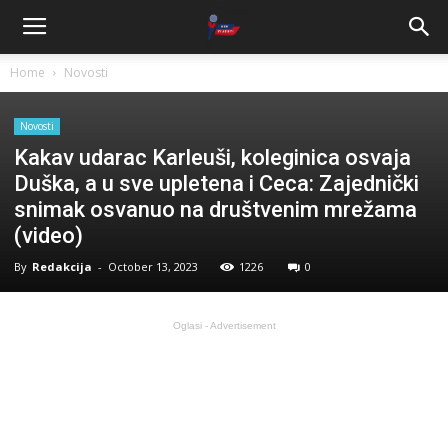
Home
Novosti
Novosti
Kakav udarac Karleuši, koleginica osvaja
Duška, a u sve upletena i Ceca: Zajednički
snimak osvanuo na društvenim mrežama
(video)
By
Redakcija
-
October 13, 2023
1226
0
Oglasi - Advertisement