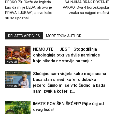
DEČKO 70: “Kažu da izgleda
SA NJIMA BRAK POSTAJE
kao da mi je DEDA, ali ovo je
PAKAO: Ova 4 horoskopska
PRAVA LJUBAV”, a evo kako
znaka su najgori muževi
su se upoznali
RELATED ARTICLES
MORE FROM AUTHOR
NEMOJTE IH JESTI: Stogodišnja
onkologinja otkriva dvije namirnice
koje nikada ne stavlja na tanjur
Novosti
Slučajno sam vidjela kako moja snaha
baca stari smeđi kofer u duboko
jezero; činilo mi se vrlo čudno, a kada
Novosti
sam izvukla kofer iz...
IMATE POVIŠEN ŠEĆER? Pijte čaj od
ovog lišća!