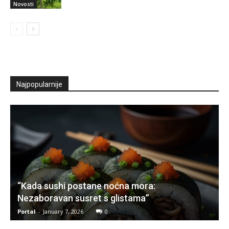
Novosti
Najpopularnije
“Kada sushi postane noćna mora:
Nezaboravan susret s glistama”
Portal
-
January 7, 2026
0