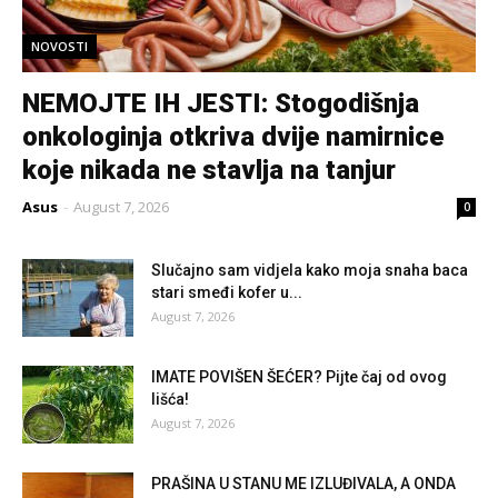
NOVOSTI
NEMOJTE IH JESTI: Stogodišnja
onkologinja otkriva dvije namirnice
koje nikada ne stavlja na tanjur
Asus
-
August 7, 2026
0
Slučajno sam vidjela kako moja snaha baca
stari smeđi kofer u...
August 7, 2026
IMATE POVIŠEN ŠEĆER? Pijte čaj od ovog
lišća!
August 7, 2026
PRAŠINA U STANU ME IZLUĐIVALA, A ONDA