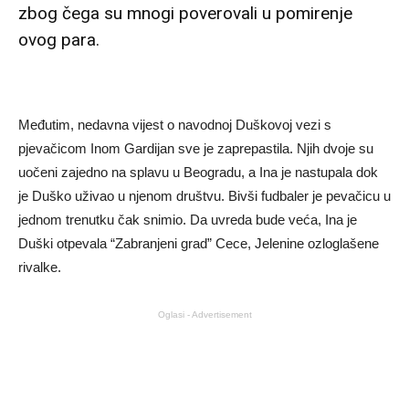
zbog čega su mnogi poverovali u pomirenje
ovog para.
Međutim, nedavna vijest o navodnoj Duškovoj vezi s
pjevačicom Inom Gardijan sve je zaprepastila. Njih dvoje su
uočeni zajedno na splavu u Beogradu, a Ina je nastupala dok
je Duško uživao u njenom društvu. Bivši fudbaler je pevačicu u
jednom trenutku čak snimio. Da uvreda bude veća, Ina je
Duški otpevala “Zabranjeni grad” Cece, Jelenine ozloglašene
rivalke.
Oglasi - Advertisement