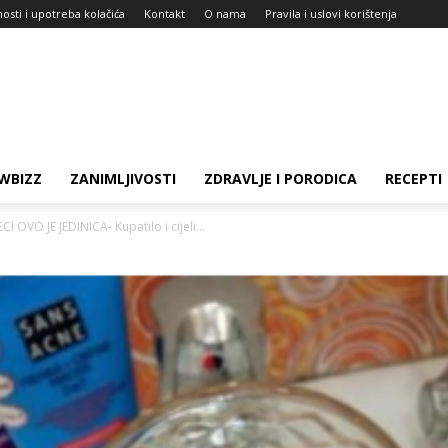
nosti i upotreba kolačića
Kontakt
O nama
Pravila i uslovi korištenja
WBIZZ
ZANIMLJIVOSTI
ZDRAVLJE I PORODICA
RECEPTI
OVO JE JEDINICA- Kupatilo i cijeli...