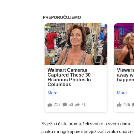
Svježu i čistu aromu želi svatko u svom domu. 
a iako mnogi kupovni osvježivači zraka sadrže š