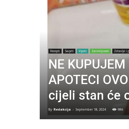
Recepti
Savjeti
Vijesti
Zanimljivosti
Zdravlje i 
NE KUPUJEM 
APOTECI OVO 
cijeli stan će
By
Redakcija
-
September 18, 2024
986