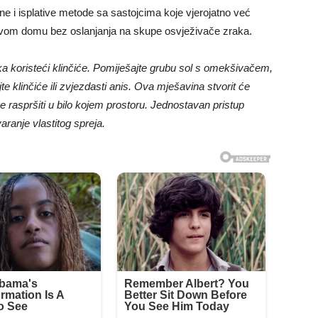
ne i isplative metode sa sastojcima koje vjerojatno već
svom domu bez oslanjanja na skupe osvježivače zraka.
 koristeći klinčiće. Pomiješajte grubu sol s omekšivačem,
e klinčiće ili zvjezdasti anis. Ova mješavina stvorit će
e raspršiti u bilo kojem prostoru. Jednostavan pristup
ranje vlastitog spreja.