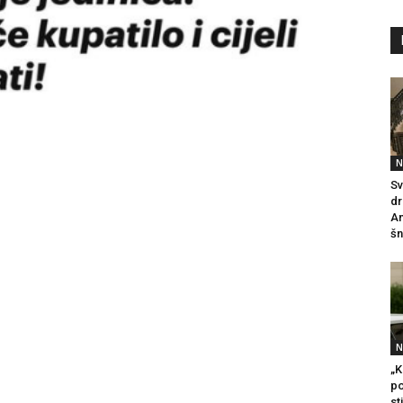
N
Sv
dr
An
šn
N
„K
po
st