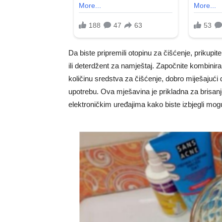
Da biste pripremili otopinu za čišćenje, prikupi
ili deterdžent za namještaj. Započnite kombini
količinu sredstva za čišćenje, dobro miješajuć
upotrebu. Ova mješavina je prikladna za brisanje p
elektroničkim uređajima kako biste izbjegli mog