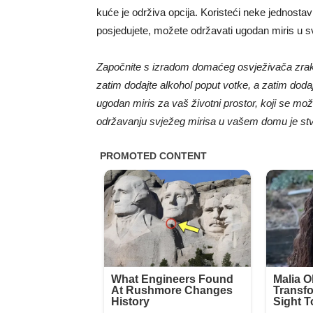
kuće je održiva opcija. Koristeći neke jednostav
posjedujete, možete održavati ugodan miris u 
Započnite s izradom domaćeg osvježivača zraka
zatim dodajte alkohol poput votke, a zatim dodajt
ugodan miris za vaš životni prostor, koji se mož
održavanju svježeg mirisa u vašem domu je stva