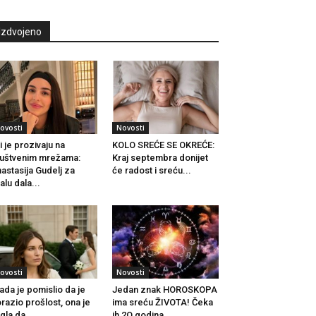
Izdvojeno
ovosti
Novosti
i je prozivaju na
KOLO SREĆE SE OKREĆE:
uštvenim mrežama:
Kraj septembra donijet
astasija Gudelj za
će radost i sreću...
alu dala...
ovosti
Novosti
ada je pomislio da je
Jedan znak HOROSKOPA
razio prošlost, ona je
ima sreću ŽIVOTA! Čeka
igla da...
ih 2O godina