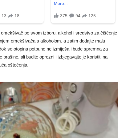
te omekšivač po svom izboru, alkohol i sredstvo za čišćenje
ranjem omekšivača s alkoholom, a zatim dodajte malu
i dok se otopina potpuno ne izmiješa i bude spremna za
rašine, ali budite oprezni i izbjegavajte je koristiti na
uća oštećenja.