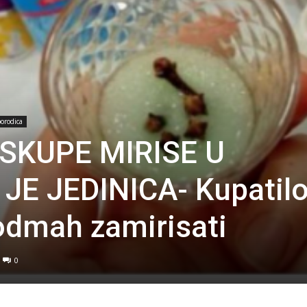
porodica
SKUPE MIRISE U
JE JEDINICA- Kupatilo
 odmah zamirisati
0