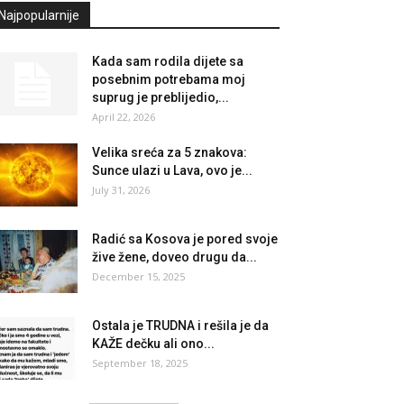
Najpopularnije
Kada sam rodila dijete sa
posebnim potrebama moj
suprug je preblijedio,...
April 22, 2026
Velika sreća za 5 znakova:
Sunce ulazi u Lava, ovo je...
July 31, 2026
Radić sa Kosova je pored svoje
žive žene, doveo drugu da...
December 15, 2025
Ostala je TRUDNA i rešila je da
KAŽE dečku ali ono...
September 18, 2025