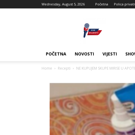
Wednesday, August 5, 2026
Početna
Polica privat
USK
vijesti
POČETNA
NOVOSTI
VIJESTI
SHO
Home
Recepti
NE KUPUJEM SKUPE MIRISE U APOTECI 