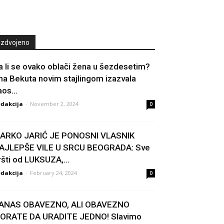
Izdvojeno
a li se ovako oblači žena u šezdesetim?
na Bekuta novim stajlingom izazvala
os...
dakcija
-
November 2, 2024
0
ARKO JARIĆ JE PONOSNI VLASNIK
AJLEPŠE VILE U SRCU BEOGRADA: Sve
ršti od LUKSUZA,...
dakcija
-
February 24, 2024
0
ANAS OBAVEZNO, ALI OBAVEZNO
ORATE DA URADITE JEDNO! Slavimo