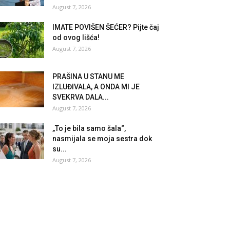
August 7, 2026
IMATE POVIŠEN ŠEĆER? Pijte čaj
od ovog lišća!
August 7, 2026
PRAŠINA U STANU ME
IZLUĐIVALA, A ONDA MI JE
SVEKRVA DALA...
August 7, 2026
„To je bila samo šala“,
nasmijala se moja sestra dok
su...
August 7, 2026