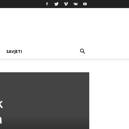
SAVJETI
k
a