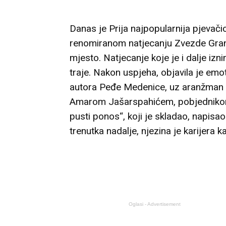
Danas je Prija najpopularnija pjevačic
renomiranom natjecanju Zvezde Granda
mjesto. Natjecanje koje je i dalje izn
traje. Nakon uspjeha, objavila je emo
autora Peđe Medenice, uz aranžman E
Amarom Jašarspahićem, pobjednikom 
pusti ponos“, koji je skladao, napisao
trenutka nadalje, njezina je karijera 
Oglasi - Advertisement