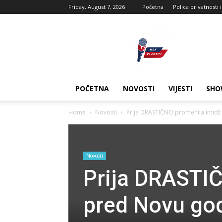
Friday, August 7, 2026
Početna
Polica privatnosti 
USK
vijesti
POČETNA
NOVOSTI
VIJESTI
SHO
Home
Novosti
Prija DRASTIČNO promenila imidž t
Novosti
Prija DRASTIČ
pred Novu god