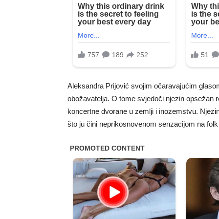
Aleksandra Prijović svojim očaravajućim glasom 
obožavatelja. O tome svjedoči njezin opsežan re
koncertne dvorane u zemlji i inozemstvu. Njezin
što ju čini neprikosnovenom senzacijom na folk 