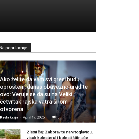
Najpopularnije
Ako želite da vam svi gresi budu
oprošteni, danas obavezno uradite
ovo: Veruje se da su na Veliki
četvrtak rajska vatra širom
otvorena
Redakcija
-
April 17, 2025
0
Zlatni čaj: Zaboravite na vrtoglavicu,
visok kolesterol i bolesti štitnjače