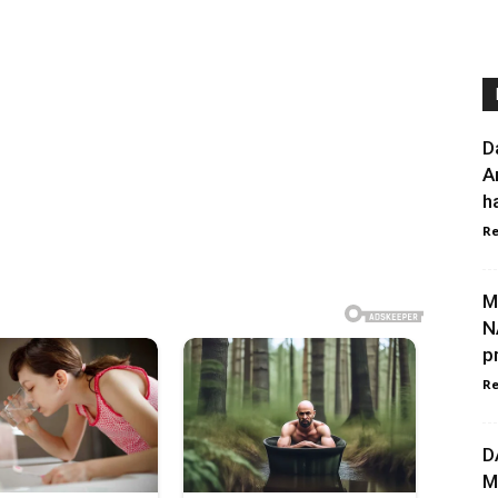
D
A
ha
Re
M
N
p
Re
D
M