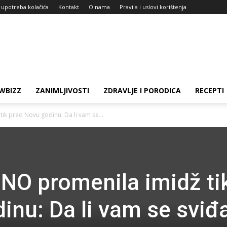
i upotreba kolačića
Kontakt
O nama
Pravila i uslovi korištenja
WBIZZ
ZANIMLJIVOSTI
ZDRAVLJE I PORODICA
RECEPTI
ik pred Novu godinu: Da li vam se...
NO promenila imidž ti
inu: Da li vam se sviđ