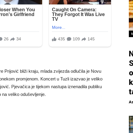
N
S
o
 Prijović bliži kraju, mlada zvijezda odlučila je Novu
ponekom promjenom. Koncert u Tuzli izazvao je veliko
k
ović. Pjevačica je tijekom nastupa iznenadila publiku
t
o na veliko oduševljenje.
A