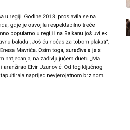
a u regiji. Godine 2013. proslavila se na
, gdje je osvojila respektabilno treće
imno popularno u regiji i na Balkanu još uvijek
tivnu baladu „Još ću noćas za tobom plakati“,
nesa Mavrića. Osim toga, surađivala je s
natjecanja, na zadivljujućem duetu „Ma
 i aranžirao Elvir Uzunović. Od tog ključnog
katapultirala naprijed nevjerojatnom brzinom.