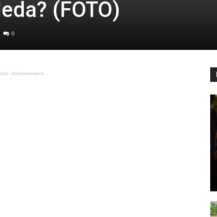
leda? (FOTO)
0
lasi - Advertisement