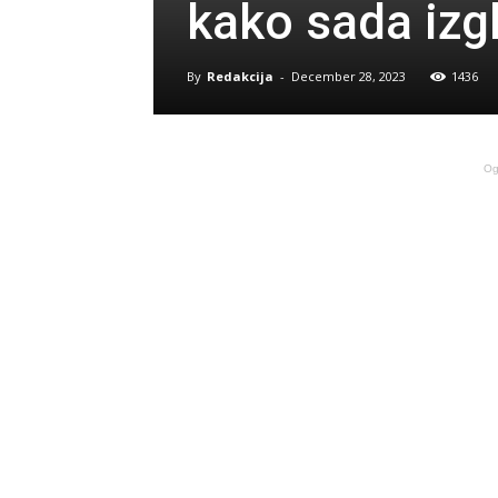
kako sada izg
By
Redakcija
-
December 28, 2023
1436
Og