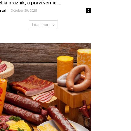
liki praznik, a pravi vernici...
rtal
-
October 29, 2025
0
Load more