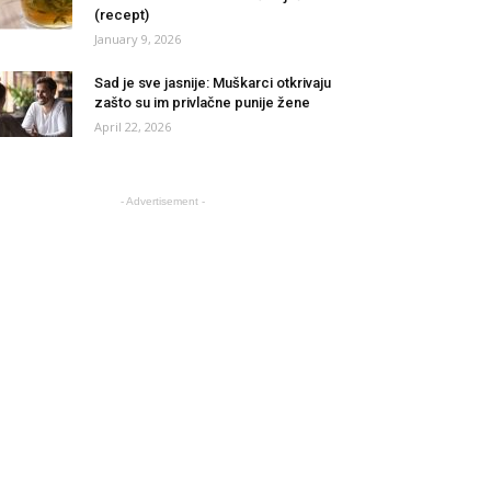
(recept)
January 9, 2026
Sad je sve jasnije: Muškarci otkrivaju
zašto su im privlačne punije žene
April 22, 2026
- Advertisement -