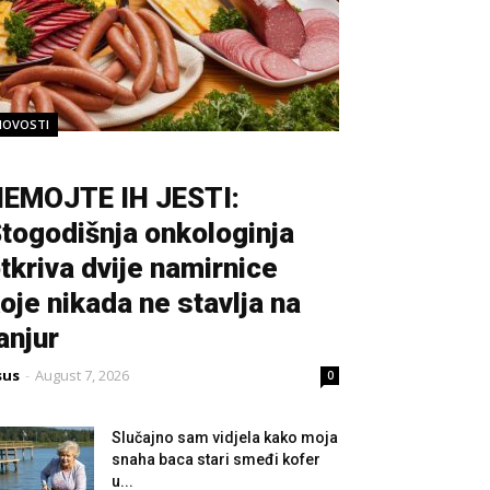
NOVOSTI
EMOJTE IH JESTI:
togodišnja onkologinja
tkriva dvije namirnice
oje nikada ne stavlja na
anjur
sus
-
August 7, 2026
0
Slučajno sam vidjela kako moja
snaha baca stari smeđi kofer
u...