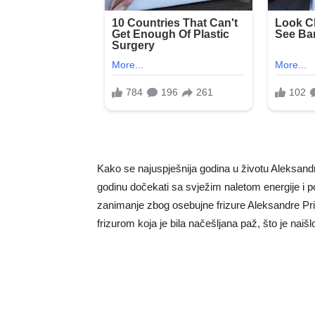
Kako se najuspješnija godina u životu Aleksandre
godinu dočekati sa svježim naletom energije i 
zanimanje zbog osebujne frizure Aleksandre Prij
frizurom koja je bila načešljana paž, što je naišl