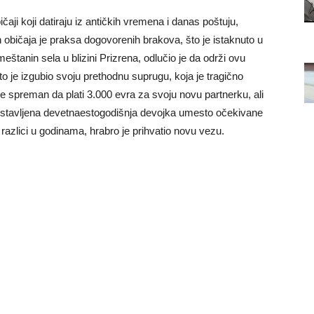
aji koji datiraju iz antičkih vremena i danas poštuju,
običaja je praksa dogovorenih brakova, što je istaknuto u
eštanin sela u blizini Prizrena, odlučio je da održi ovu
to je izgubio svoju prethodnu suprugu, koja je tragično
 je spreman da plati 3.000 evra za svoju novu partnerku, ali
dstavljena devetnaestogodišnja devojka umesto očekivane
razlici u godinama, hrabro je prihvatio novu vezu.