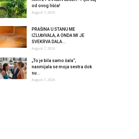
od ovog lišća!
August 7, 2026
PRAŠINA U STANU ME
IZLUĐIVALA, A ONDA MI JE
SVEKRVA DALA...
August 7, 2026
„To je bila samo šala“,
nasmijala se moja sestra dok
su...
August 7, 2026