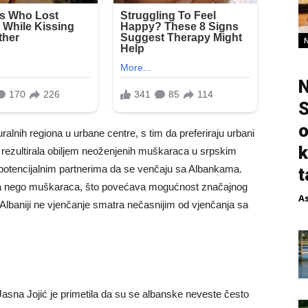
N
S
o
ralnih regiona u urbane centre, s tim da preferiraju urbani
k
je rezultirala obiljem neoženjenih muškaraca u srpskim
potencijalnim partnerima da se venčaju sa Albankama.
t
ena nego muškaraca, što povećava mogućnost značajnog
A
 Albaniji ne vjenčanje smatra nečasnijim od vjenčanja sa
 Jasna Jojić je primetila da su se albanske neveste često