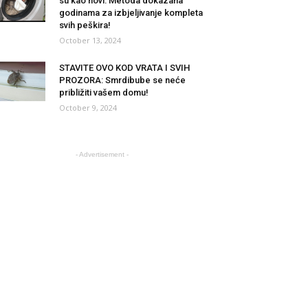
su kao novi: Metoda dokazana
godinama za izbjeljivanje kompleta
svih peškira!
October 13, 2024
STAVITE OVO KOD VRATA I SVIH
PROZORA: Smrdibube se neće
približiti vašem domu!
October 9, 2024
- Advertisement -