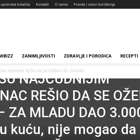
i upotreba kolačića
Kontakt
O nama
Pravila i uslovi korištenja
WBIZZ
ZANIMLJIVOSTI
ZDRAVLJE I PORODICA
RECEPTI
M, ALBANAC REŠIO DA SE OŽENI U 61. GODINI...
SU NAJČUDNIJIM
NAC REŠIO DA SE OŽE
 – ZA MLADU DAO 3.00
 u kuću, nije mogao da