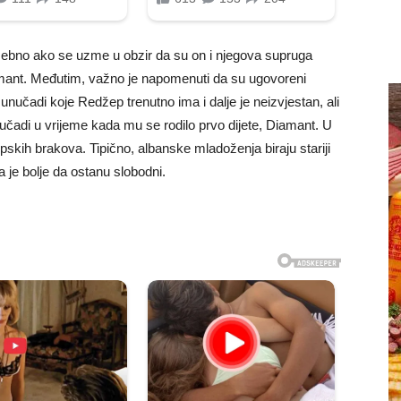
ebno ako se uzme u obzir da su on i njegova supruga
Diamant. Međutim, važno je napomenuti da su ugovoreni
unučadi koje Redžep trenutno ima i dalje je neizvjestan, ali
učadi u vrijeme kada mu se rodilo prvo dijete, Diamant. U
skih brakova. Tipično, albanske mladoženja biraju stariji
 je bolje da ostanu slobodni.