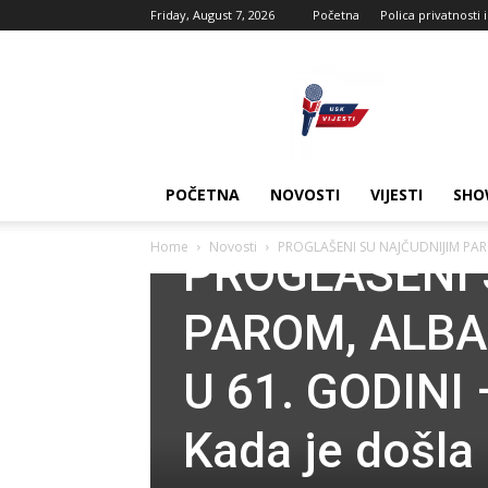
Friday, August 7, 2026
Početna
Polica privatnosti 
USK
vijesti
POČETNA
NOVOSTI
VIJESTI
SHO
Novosti
Home
Novosti
PROGLAŠENI SU NAJČUDNIJIM PARO
PROGLAŠENI 
PAROM, ALBA
U 61. GODINI
Kada je došla