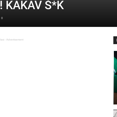
di! KAKAV Š*K
0
lasi - Advertisement