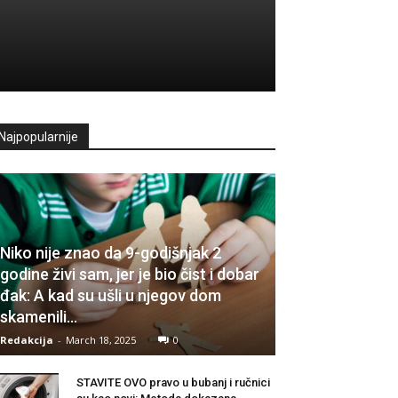
Najpopularnije
Niko nije znao da 9-godišnjak 2
godine živi sam, jer je bio čist i dobar
đak: A kad su ušli u njegov dom
skamenili...
Redakcija
-
March 18, 2025
0
STAVITE OVO pravo u bubanj i ručnici