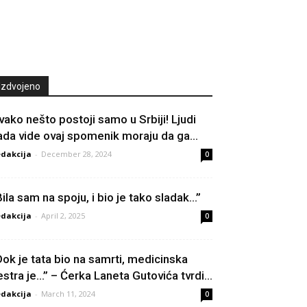
Izdvojeno
vako nešto postoji samo u Srbiji! Ljudi
ada vide ovaj spomenik moraju da ga...
dakcija
-
December 28, 2024
0
Bila sam na spoju, i bio je tako sladak…”
dakcija
-
April 2, 2025
0
Dok je tata bio na samrti, medicinska
estra je…” – Ćerka Laneta Gutovića tvrdi...
dakcija
-
March 11, 2024
0