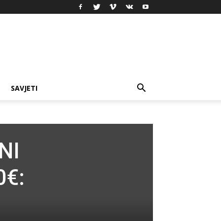
SAVJETI
NI
0€: