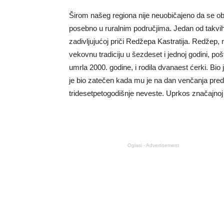
Širom našeg regiona nije neuobičajeno da se obič
posebno u ruralnim područjima. Jedan od takvih 
zadivljujućoj priči Redžepa Kastratija. Redžep, m
vekovnu tradiciju u šezdeset i jednoj godini, poš
umrla 2000. godine, i rodila dvanaest ćerki. Bio
je bio zatečen kada mu je na dan venčanja pre
tridesetpetogodišnje neveste. Uprkos značajnoj 
Oglasi - Advertisement