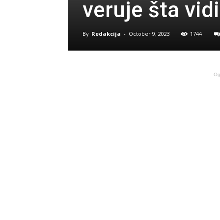
veruje šta vi
By
Redakcija
-
October 9, 2023
1744
Og