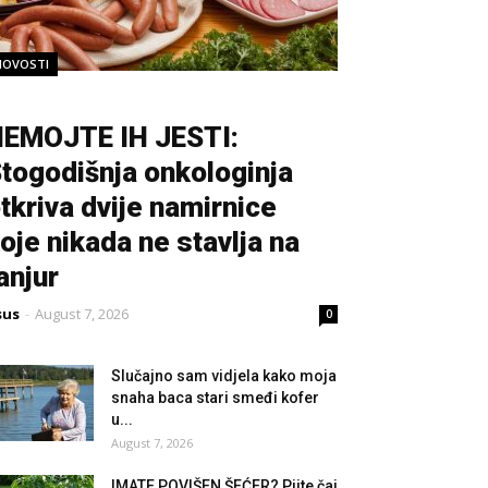
NOVOSTI
EMOJTE IH JESTI:
togodišnja onkologinja
tkriva dvije namirnice
oje nikada ne stavlja na
anjur
sus
-
August 7, 2026
0
Slučajno sam vidjela kako moja
snaha baca stari smeđi kofer
u...
August 7, 2026
IMATE POVIŠEN ŠEĆER? Pijte čaj