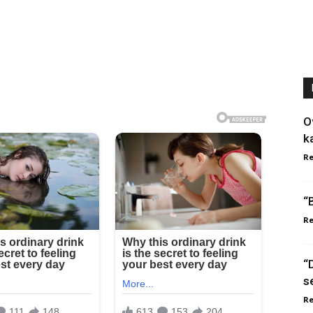
O
k
Re
“
Re
“
s
Re