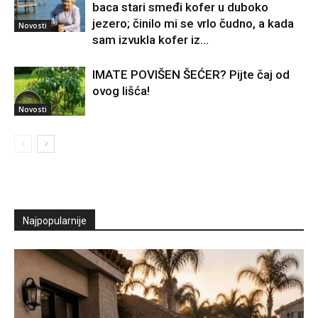
baca stari smeđi kofer u duboko
jezero; činilo mi se vrlo čudno, a kada
Novosti
sam izvukla kofer iz...
IMATE POVIŠEN ŠEĆER? Pijte čaj od
ovog lišća!
Novosti
Najpopularnije