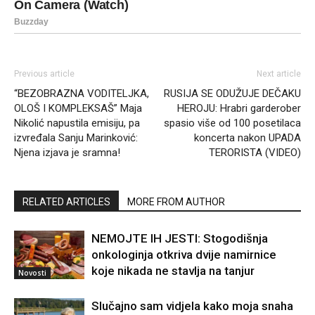
Previous article
Next article
“BEZOBRAZNA VODITELJKA,
RUSIJA SE ODUŽUJE DEČAKU
OLOŠ I KOMPLEKSAŠ” Maja
HEROJU: Hrabri garderober
Nikolić napustila emisiju, pa
spasio više od 100 posetilaca
izvređala Sanju Marinković:
koncerta nakon UPADA
Njena izjava je sramna!
TERORISTA (VIDEO)
RELATED ARTICLES
MORE FROM AUTHOR
NEMOJTE IH JESTI: Stogodišnja
onkologinja otkriva dvije namirnice
koje nikada ne stavlja na tanjur
Novosti
Slučajno sam vidjela kako moja snaha