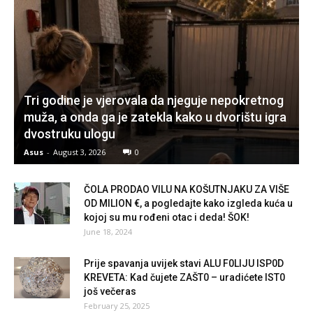
Tri godine je vjerovala da njeguje nepokretnog
muža, a onda ga je zatekla kako u dvorištu igra
dvostruku ulogu
Asus
-
August 3, 2026
0
ČOLA PRODAO VILU NA KOŠUTNJAKU ZA VIŠE
OD MILION €, a pogledajte kako izgleda kuća u
kojoj su mu rođeni otac i deda! ŠOK!
June 18, 2024
Prije spavanja uvijek stavi ALU F0LIJU ISP0D
KREVETA: Kad čujete ZAŠT0 – uradićete IST0
još večeras
February 25, 2025