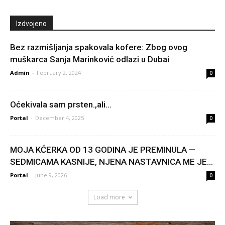
Izdvojeno
Bez razmišljanja spakovala kofere: Zbog ovog
muškarca Sanja Marinković odlazi u Dubai
Admin
-
February 2, 2024
0
Oćekivala sam prsten.,ali…
Portal
-
December 4, 2025
0
MOJA KĆERKA OD 13 GODINA JE PREMINULA —
SEDMICAMA KASNIJE, NJENA NASTAVNICA ME JE...
Portal
-
June 9, 2026
0
Load more