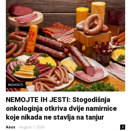
NOVOSTI
NEMOJTE IH JESTI: Stogodišnja
onkologinja otkriva dvije namirnice
koje nikada ne stavlja na tanjur
Asus
-
August 7, 2026
0