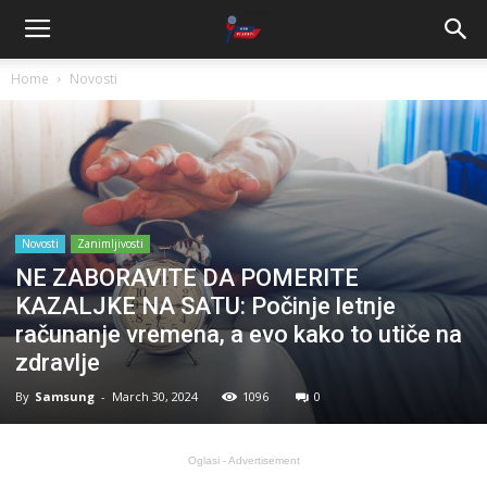
Home
Novosti
Novosti
Zanimljivosti
NE ZABORAVITE DA POMERITE
KAZALJKE NA SATU: Počinje letnje
računanje vremena, a evo kako to utiče na
zdravlje
By
Samsung
-
March 30, 2024
1096
0
Oglasi - Advertisement