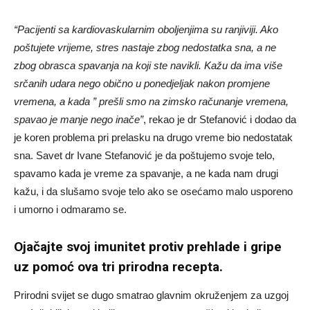
“Pacijenti sa kardiovaskularnim oboljenjima su ranjiviji. Ako
poštujete vrijeme, stres nastaje zbog nedostatka sna, a ne
zbog obrasca spavanja na koji ste navikli. Kažu da ima više
srčanih udara nego obično u ponedjeljak nakon promjene
vremena, a kada ” prešli smo na zimsko računanje vremena,
spavao je manje nego inače”
, rekao je dr Stefanović i dodao da
je koren problema pri prelasku na drugo vreme bio nedostatak
sna. Savet dr Ivane Stefanović je da poštujemo svoje telo,
spavamo kada je vreme za spavanje, a ne kada nam drugi
kažu, i da slušamo svoje telo ako se osećamo malo usporeno
i umorno i odmaramo se.
Ojačajte svoj imunitet protiv prehlade i gripe
uz pomoć ova tri prirodna recepta.
Prirodni svijet se dugo smatrao glavnim okruženjem za uzgoj