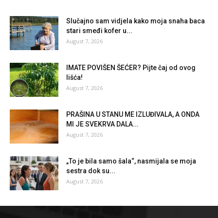
Slučajno sam vidjela kako moja snaha baca
stari smeđi kofer u...
August 7, 2026
IMATE POVIŠEN ŠEĆER? Pijte čaj od ovog
lišća!
August 7, 2026
PRAŠINA U STANU ME IZLUĐIVALA, A ONDA
MI JE SVEKRVA DALA...
August 7, 2026
„To je bila samo šala“, nasmijala se moja
sestra dok su...
August 7, 2026