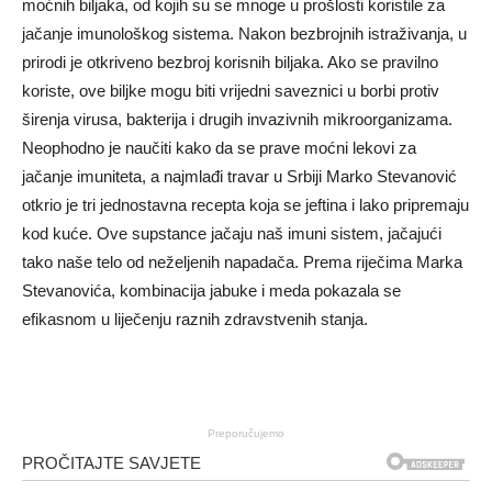
moćnih biljaka, od kojih su se mnoge u prošlosti koristile za
jačanje imunološkog sistema. Nakon bezbrojnih istraživanja, u
prirodi je otkriveno bezbroj korisnih biljaka. Ako se pravilno
koriste, ove biljke mogu biti vrijedni saveznici u borbi protiv
širenja virusa, bakterija i drugih invazivnih mikroorganizama.
Neophodno je naučiti kako da se prave moćni lekovi za
jačanje imuniteta, a najmlađi travar u Srbiji Marko Stevanović
otkrio je tri jednostavna recepta koja se jeftina i lako pripremaju
kod kuće. Ove supstance jačaju naš imuni sistem, jačajući
tako naše telo od neželjenih napadača. Prema riječima Marka
Stevanovića, kombinacija jabuke i meda pokazala se
efikasnom u liječenju raznih zdravstvenih stanja.
Preporučujemo