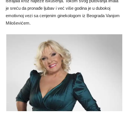
istrajala kroz najteže iskušenja. Tokom svog putovanja imala
je sreću da pronađe ljubav i već više godina je u dubokoj
emotivnoj vezi sa cenjenim ginekologom iz Beograda Vanjom
Miloševićem.