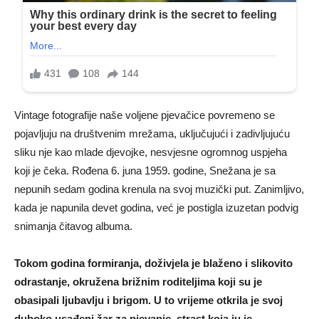
Vintage fotografije naše voljene pjevačice povremeno se
pojavljuju na društvenim mrežama, uključujući i zadivljujuću
sliku nje kao mlade djevojke, nesvjesne ogromnog uspjeha
koji je čeka. Rođena 6. juna 1959. godine, Snežana je sa
nepunih sedam godina krenula na svoj muzički put. Zanimljivo,
kada je napunila devet godina, već je postigla izuzetan podvig
snimanja čitavog albuma.
Tokom godina formiranja, doživjela je blaženo i slikovito
odrastanje, okružena brižnim roditeljima koji su je
obasipali ljubavlju i brigom. U to vrijeme otkrila je svoj
duboko usađeni žar za pjevanje, strast koja ju je