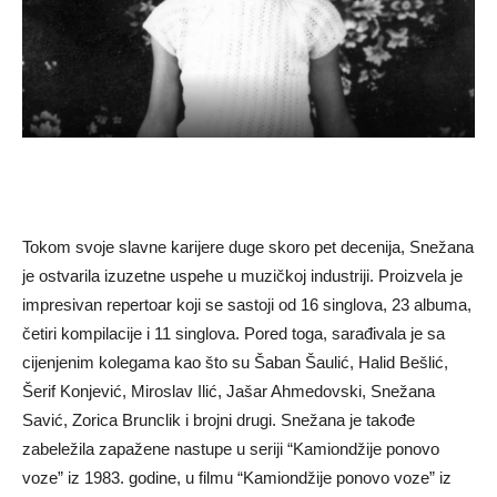
Tokom svoje slavne karijere duge skoro pet decenija, Snežana
je ostvarila izuzetne uspehe u muzičkoj industriji. Proizvela je
impresivan repertoar koji se sastoji od 16 singlova, 23 albuma,
četiri kompilacije i 11 singlova. Pored toga, sarađivala je sa
cijenjenim kolegama kao što su Šaban Šaulić, Halid Bešlić,
Šerif Konjević, Miroslav Ilić, Jašar Ahmedovski, Snežana
Savić, Zorica Brunclik i brojni drugi. Snežana je takođe
zabeležila zapažene nastupe u seriji “Kamiondžije ponovo
voze” iz 1983. godine, u filmu “Kamiondžije ponovo voze” iz