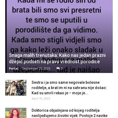
Snaga malih trenutaka: Kako nas jedan prazni
džepić podseti na pravu vrednost porodice
Portal
-
September 25, 2025
0
Sestra i ja smo same negovale bolesne
roditelje, a brat im ni na sahranu nije došao:
Kad su umrli rekao je – moje je...
April 19, 2025
Doktorica objašnjava od kojeg roditelja
naslijeđujemo životni vijek: Postoje 2 navike