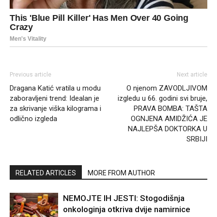
Previous article
Next article
Dragana Katić vratila u modu
O njenom ZAVODLJIVOM
zaboravljeni trend: Idealan je
izgledu u 66. godini svi bruje,
za skrivanje viška kilograma i
PRAVA BOMBA: TAŠTA
odlično izgleda
OGNJENA AMIDŽIĆA JE
NAJLEPŠA DOKTORKA U
SRBIJI
RELATED ARTICLES
MORE FROM AUTHOR
NEMOJTE IH JESTI: Stogodišnja
onkologinja otkriva dvije namirnice