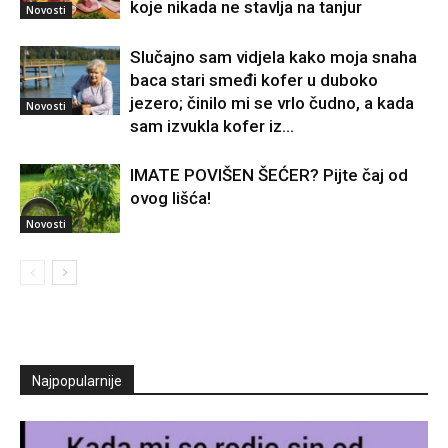
koje nikada ne stavlja na tanjur
Novosti
Slučajno sam vidjela kako moja snaha
baca stari smeđi kofer u duboko
jezero; činilo mi se vrlo čudno, a kada
Novosti
sam izvukla kofer iz...
IMATE POVIŠEN ŠEĆER? Pijte čaj od
ovog lišća!
Novosti
Najpopularnije