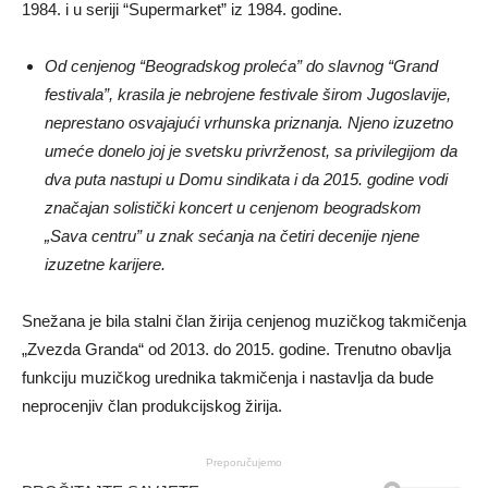
1984. i u seriji “Supermarket” iz 1984. godine.
Od cenjenog “Beogradskog proleća” do slavnog “Grand
festivala”, krasila je nebrojene festivale širom Jugoslavije,
neprestano osvajajući vrhunska priznanja. Njeno izuzetno
umeće donelo joj je svetsku privrženost, sa privilegijom da
dva puta nastupi u Domu sindikata i da 2015. godine vodi
značajan solistički koncert u cenjenom beogradskom
„Sava centru” u znak sećanja na četiri decenije njene
izuzetne karijere.
Snežana je bila stalni član žirija cenjenog muzičkog takmičenja
„Zvezda Granda“ od 2013. do 2015. godine. Trenutno obavlja
funkciju muzičkog urednika takmičenja i nastavlja da bude
neprocenjiv član produkcijskog žirija.
Preporučujemo