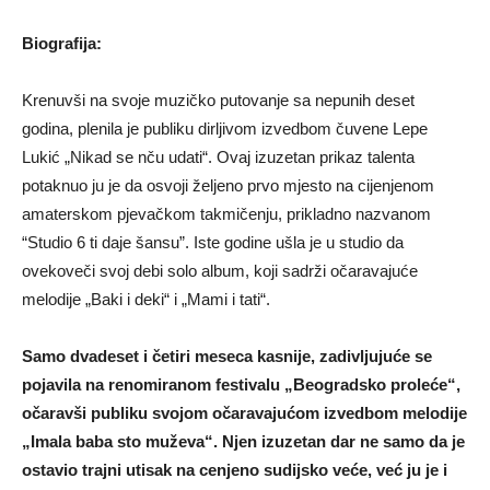
Biografija:
Krenuvši na svoje muzičko putovanje sa nepunih deset
godina, plenila je publiku dirljivom izvedbom čuvene Lepe
Lukić „Nikad se nču udati“. Ovaj izuzetan prikaz talenta
potaknuo ju je da osvoji željeno prvo mjesto na cijenjenom
amaterskom pjevačkom takmičenju, prikladno nazvanom
“Studio 6 ti daje šansu”. Iste godine ušla je u studio da
ovekoveči svoj debi solo album, koji sadrži očaravajuće
melodije „Baki i deki“ i „Mami i tati“.
Samo dvadeset i četiri meseca kasnije, zadivljujuće se
pojavila na renomiranom festivalu „Beogradsko proleće“,
očaravši publiku svojom očaravajućom izvedbom melodije
„Imala baba sto muževa“. Njen izuzetan dar ne samo da je
ostavio trajni utisak na cenjeno sudijsko veće, već ju je i