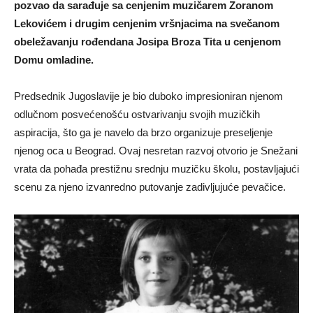
pozvao da sarađuje sa cenjenim muzičarem Zoranom
Lekovićem i drugim cenjenim vršnjacima na svečanom
obeležavanju rođendana Josipa Broza Tita u cenjenom
Domu omladine.
Predsednik Jugoslavije je bio duboko impresioniran njenom
odlučnom posvećenošću ostvarivanju svojih muzičkih
aspiracija, što ga je navelo da brzo organizuje preseljenje
njenog oca u Beograd. Ovaj nesretan razvoj otvorio je Snežani
vrata da pohađa prestižnu srednju muzičku školu, postavljajući
scenu za njeno izvanredno putovanje zadivljujuće pevačice.