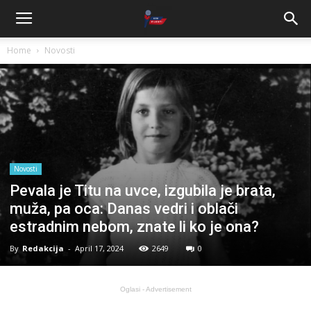
Home
Novosti
Novosti
Pevala je Titu na uvce, izgubila je brata,
muža, pa oca: Danas vedri i oblači
estradnim nebom, znate li ko je ona?
By
Redakcija
-
April 17, 2024
2649
0
Oglasi - Advertisement