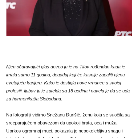
Njen očaravajući glas doveo ju je na Titov rođendan kada je
imala samo 11 godina, događaj koji će kasnije zapaliti njenu
cvetajuću karijeru. Kako je dostigla nove vrhunce u svojoj
profesiji, ljubav ju je zatekla sa 18 godina i navela je da se uda
za harmonikaša Slobodana.
Na fotografiji vidimo Snežanu Đurišić, ženu koja se suočila sa
srceparajućom obavezom da upokoji brata, oca i muža.
Uprkos ogromnoj muci, pokazala je nepokolebljivu snagu i